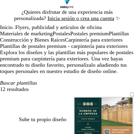
Diapositiva
¿Quieres disfrutar de una experiencia más
1
personalizada?
Inicia sesión o crea una cuenta
✨
de
Inicio
Flyers, publicidad y artículos de oficina
1
...
Materiales de marketing
Postales
Postales premium
Plantillas
Construcción y Bienes Raíces
Carpintería para exteriores
Plantillas de postales premium - carpintería para exteriores
Explora los diseños y las plantillas más populares de postales
premium para carpintería para exteriores. Una vez hayas
encontrado tu diseño favorito, personalízalo añadiendo tus
toques personales en nuestro estudio de diseño online.
Buscar plantillas
12 resultados
Filtros
Sube tu propio diseño