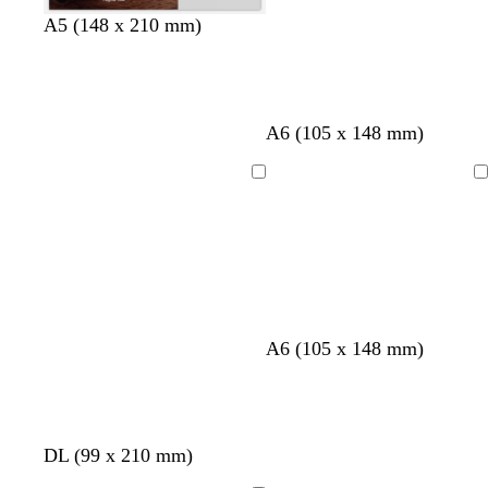
A5 (148 x 210 mm)
A6 (105 x 148 mm)
Cargando
Cargando
m
v
m
A6 (105 x 148 mm)
a
e
a
r
r
r
r
d
r
ó
e
ó
v
g
v
g
g
g
DL (99 x 210 mm)
n
b
n
e
r
e
r
r
r
o