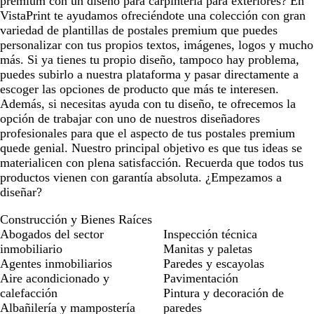
premium con un diseño para carpintería para exteriores? En
u
u
u
u
u
u
u
VistaPrint te ayudamos ofreciéndote una colección con gran
r
r
r
r
r
r
r
variedad de plantillas de postales premium que puedes
o
o
o
o
o
o
o
personalizar con tus propios textos, imágenes, logos y mucho
más. Si ya tienes tu propio diseño, tampoco hay problema,
puedes subirlo a nuestra plataforma y pasar directamente a
escoger las opciones de producto que más te interesen.
Además, si necesitas ayuda con tu diseño, te ofrecemos la
opción de trabajar con uno de nuestros diseñadores
profesionales para que el aspecto de tus postales premium
quede genial. Nuestro principal objetivo es que tus ideas se
materialicen con plena satisfacción. Recuerda que todos tus
productos vienen con garantía absoluta. ¿Empezamos a
diseñar?
Construcción y Bienes Raíces
Abogados del sector
Inspección técnica
inmobiliario
Manitas y paletas
Agentes inmobiliarios
Paredes y escayolas
Aire acondicionado y
Pavimentación
calefacción
Pintura y decoración de
Albañilería y mampostería
paredes