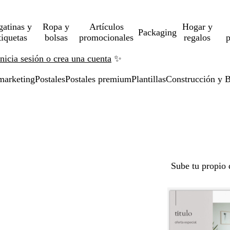
gatinas y
Ropa y
Artículos
Hogar y
Packaging
tiquetas
bolsas
promocionales
regalos
p
Inicia sesión o crea una cuenta
✨
marketing
Postales
Postales premium
Plantillas
Construcción y B
Sube tu propio 