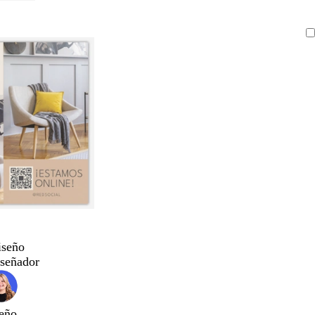
iseño
iseñador
eño