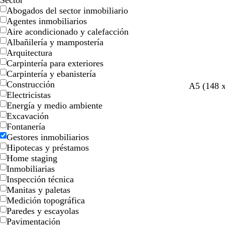
Sector
Abogados del sector inmobiliario
Agentes inmobiliarios
Aire acondicionado y calefacción
Albañilería y mampostería
Arquitectura
Carpintería para exteriores
Carpintería y ebanistería
Construcción
g
g
a
a
m
n
A5 (148 
Electricistas
r
r
c
z
a
e
Energía y medio ambiente
i
i
e
u
l
g
Excavación
s
s
r
l
v
r
Fontanería
c
c
o
o
a
o
Gestores inmobiliarios
l
l
s
Hipotecas y préstamos
a
a
c
Home staging
r
r
u
Inmobiliarias
o
o
r
Inspección técnica
o
Manitas y paletas
Medición topográfica
Paredes y escayolas
Pavimentación