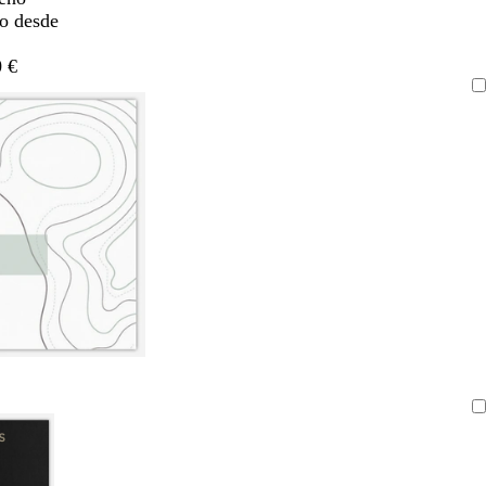
do desde
 €