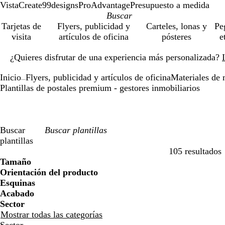
VistaCreate
99designs
ProAdvantage
Presupuesto a medida
Tarjetas de
Flyers, publicidad y
Carteles, lonas y
Pe
visita
artículos de oficina
pósteres
e
Diapositiva
¿Quieres disfrutar de una experiencia más personalizada?
1
de
Inicio
Flyers, publicidad y artículos de oficina
Materiales de 
1
...
Plantillas de postales premium - gestores inmobiliarios
Buscar
plantillas
105 resultados
Filtros
Tamaño
Orientación del producto
Esquinas
Acabado
Sector
Mostrar todas las categorías