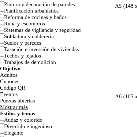
Pintura y decoración de paredes
g
g
m
g
g
A5 (148 
Planificación urbanística
r
r
a
r
r
Reforma de cocinas y baños
i
i
r
i
i
Runa y escombros
s
s
r
s
s
Sistemas de vigilancia y seguridad
o
o
ó
o
c
Soldadura y calderería
s
s
n
s
l
Suelos y paredes
c
c
c
a
Tasación e inversión de viviendas
u
u
u
r
Techos y tejados
r
r
r
o
Trabajos de demolición
o
o
o
Objetivo
Adultos
Cupones
Código QR
Eventos
g
g
g
g
g
A6 (105 
Puertas abiertas
r
r
r
r
r
Mostrar más
i
i
i
i
i
Estilos y temas
s
s
s
s
s
Audaz y colorido
c
c
c
c
Divertido e ingenioso
l
l
l
l
Elegante
a
a
a
a