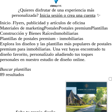
Diapositiva
¿Quieres disfrutar de una experiencia más
1
personalizada?
Inicia sesión o crea una cuenta
✨
de
Inicio
Flyers, publicidad y artículos de oficina
1
...
Materiales de marketing
Postales
Postales premium
Plantillas
Construcción y Bienes Raíces
Inmobiliarias
Plantillas de postales premium - inmobiliarias
Explora los diseños y las plantillas más populares de postales
premium para inmobiliarias. Una vez hayas encontrado tu
diseño favorito, personalízalo añadiendo tus toques
personales en nuestro estudio de diseño online.
Buscar plantillas
89 resultados
Filtros