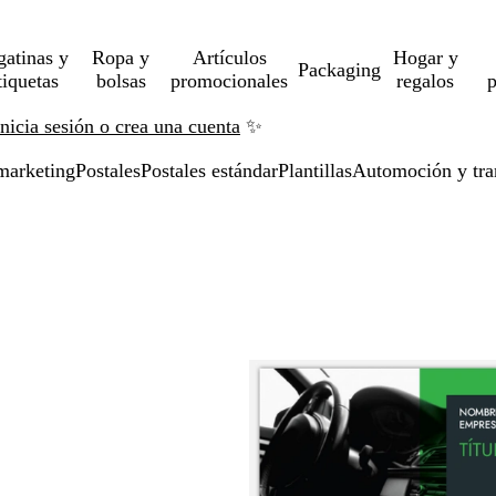
gatinas y
Ropa y
Artículos
Hogar y
Packaging
tiquetas
bolsas
promocionales
regalos
p
Inicia sesión o crea una cuenta
✨
marketing
Postales
Postales estándar
Plantillas
Automoción y tra