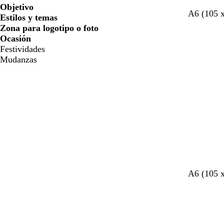
Objetivo
g
b
b
A6 (105 
Estilos y temas
r
l
l
Zona para logotipo o foto
i
a
a
Ocasión
s
n
n
Festividades
c
c
c
Mudanzas
l
o
o
a
r
o
A6 (105 