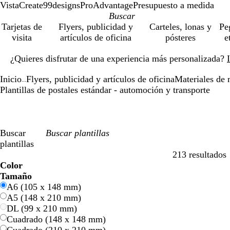
VistaCreate
99designs
ProAdvantage
Presupuesto a medida
Tarjetas de
Flyers, publicidad y
Carteles, lonas y
Pe
visita
artículos de oficina
pósteres
e
Diapositiva
¿Quieres disfrutar de una experiencia más personalizada?
1
de
Inicio
Flyers, publicidad y artículos de oficina
Materiales de 
1
...
Plantillas de postales estándar - automoción y transporte
Buscar
plantillas
213 resultados
Filtros
Color
A
A
V
V
A
A
N
N
R
R
G
G
B
B
N
N
M
M
C
C
M
M
R
R
Tamaño
z
z
e
e
m
m
a
a
o
o
r
r
l
l
e
e
a
a
r
r
o
o
o
o
A6 (105 x 148 mm)
u
u
r
r
a
a
r
r
j
j
i
i
a
a
g
g
r
r
e
e
r
r
s
s
A5 (148 x 210 mm)
l
l
d
d
r
r
a
a
o
o
s
s
n
n
r
r
r
r
m
m
a
a
a
a
DL (99 x 210 mm)
e
e
i
i
n
n
c
c
o
o
ó
ó
a
a
d
d
Cuadrado (148 x 148 mm)
l
l
j
j
o
o
n
n
o
o