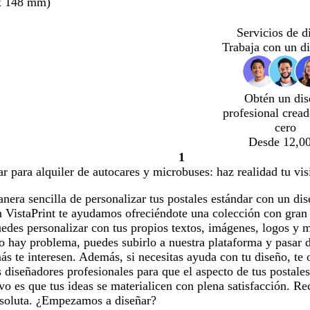
x 148 mm)
Servicios de d
Trabaja con un d
Obtén un dis
profesional crea
cero
Desde 12,00
1
Página
ar para alquiler de autocares y microbuses: haz realidad tu vis
1
era sencilla de personalizar tus postales estándar con un dis
VistaPrint te ayudamos ofreciéndote una colección con gran v
edes personalizar con tus propios textos, imágenes, logos y 
 hay problema, puedes subirlo a nuestra plataforma y pasar d
s te interesen. Además, si necesitas ayuda con tu diseño, te 
 diseñadores profesionales para que el aspecto de tus postale
ivo es que tus ideas se materialicen con plena satisfacción. R
bsoluta. ¿Empezamos a diseñar?