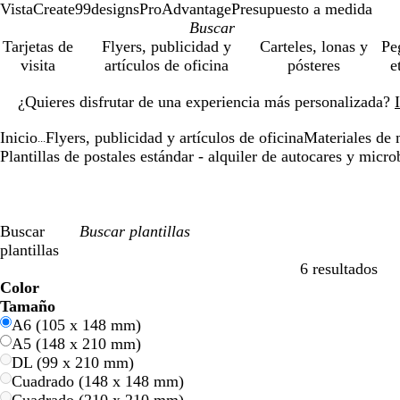
VistaCreate
99designs
ProAdvantage
Presupuesto a medida
Tarjetas de
Flyers, publicidad y
Carteles, lonas y
Pe
visita
artículos de oficina
pósteres
e
Diapositiva
¿Quieres disfrutar de una experiencia más personalizada?
1
de
Inicio
Flyers, publicidad y artículos de oficina
Materiales de 
1
...
Plantillas de postales estándar - alquiler de autocares y micr
Buscar
plantillas
6 resultados
Filtros
Color
A
A
V
V
A
A
N
N
R
R
G
G
B
B
N
N
M
M
C
C
M
M
R
R
Tamaño
z
z
e
e
m
m
a
a
o
o
r
r
l
l
e
e
a
a
r
r
o
o
o
o
A6 (105 x 148 mm)
u
u
r
r
a
a
r
r
j
j
i
i
a
a
g
g
r
r
e
e
r
r
s
s
A5 (148 x 210 mm)
l
l
d
d
r
r
a
a
o
o
s
s
n
n
r
r
r
r
m
m
a
a
a
a
DL (99 x 210 mm)
e
e
i
i
n
n
c
c
o
o
ó
ó
a
a
d
d
Cuadrado (148 x 148 mm)
l
l
j
j
o
o
n
n
o
o