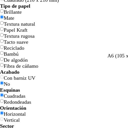
Cuadrado (210 x 210 mm)
l
l
a
a
Tipo de papel
o
o
Brillante
Mate
Textura natural
Papel Kraft
Textura rugosa
Tacto suave
Reciclado
Bambú
A6 (105 
De algodón
Fibra de cáñamo
Acabado
Con barniz UV
No
Esquinas
Cuadradas
Redondeadas
Orientación
Horizontal
Vertical
Sector