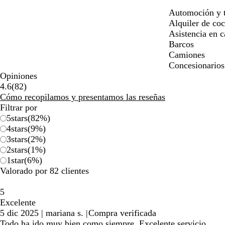
Automoción y t
Alquiler de co
Asistencia en c
Barcos
Camiones
Concesionarios
Opiniones
82
4.6
(
82
)
reseñas
Cómo recopilamos y presentamos las reseñas
Filtrar por
5
stars
(
82
%)
4
stars
(
9
%)
3
stars
(
2
%)
2
stars
(
1
%)
1
star
(
6
%)
Valorado por 82 clientes
5
Excelente
5 dic 2025
|
mariana s.
|
Compra verificada
Todo ha ido muy bien como siempre. Excelente servicio.