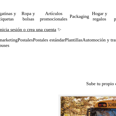
gatinas y
Ropa y
Artículos
Hogar y
Packaging
tiquetas
bolsas
promocionales
regalos
p
Inicia sesión o crea una cuenta
✨
marketing
Postales
Postales estándar
Plantillas
Automoción y tra
obuses
Sube tu propio 