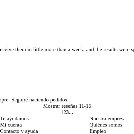
receive them in little more than a week, and the results were 
mpre. Seguiré haciendo pedidos.
Mostrar reseñas
11-15
1
2
3
ir
ir
ir
Te ayudamos
Nuestra empresa
a
a
a
Mi cuenta
Quiénes somos
la
la
la
Contacto y ayuda
Empleo
página
página
página