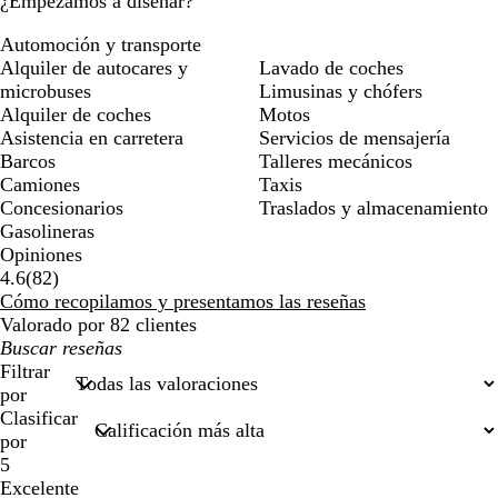
¿Empezamos a diseñar?
Automoción y transporte
Alquiler de autocares y
Lavado de coches
microbuses
Limusinas y chófers
Alquiler de coches
Motos
Asistencia en carretera
Servicios de mensajería
Barcos
Talleres mecánicos
Camiones
Taxis
Concesionarios
Traslados y almacenamiento
Gasolineras
Opiniones
82
4.6
(
82
)
reseñas
Cómo recopilamos y presentamos las reseñas
Valorado por 82 clientes
Mis
búsquedas
Filtrar
por
Clasificar
por
5
Excelente