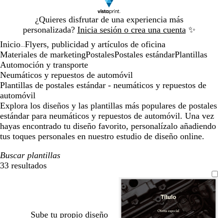
Diapositiva
¿Quieres disfrutar de una experiencia más
1
personalizada?
Inicia sesión o crea una cuenta
✨
de
Inicio
Flyers, publicidad y artículos de oficina
1
...
Materiales de marketing
Postales
Postales estándar
Plantillas
Automoción y transporte
Neumáticos y repuestos de automóvil
Plantillas de postales estándar - neumáticos y repuestos de
automóvil
Explora los diseños y las plantillas más populares de postales
estándar para neumáticos y repuestos de automóvil. Una vez
hayas encontrado tu diseño favorito, personalízalo añadiendo
tus toques personales en nuestro estudio de diseño online.
Buscar plantillas
33 resultados
Filtros
Sube tu propio diseño