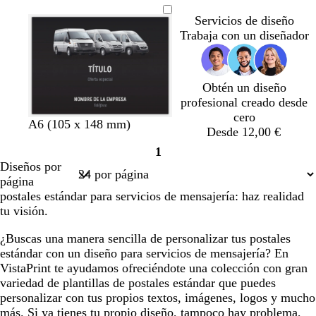
o
u
i
r
i
i
i
u
r
r
i
Servicios de diseño
l
s
a
s
s
s
l
p
r
s
Trabaja con un diseñador
o
o
n
o
o
o
o
u
a
o
s
s
j
s
s
s
s
r
c
s
c
c
a
c
c
c
c
a
o
c
Obtén un diseño
u
u
u
u
u
u
o
t
u
profesional creado desde
r
r
r
r
r
r
s
a
r
cero
o
o
o
o
o
o
c
o
n
p
v
a
g
a
A6 (105 x 148 mm)
Desde 12,00 €
u
e
ú
e
z
r
m
r
1
g
r
r
u
i
a
Página
o
Diseños por
r
p
d
l
s
r
1
página
o
u
e
o
i
postales estándar para servicios de mensajería: haz realidad
r
b
s
l
tu visión.
a
o
c
l
o
s
u
o
¿Buscas una manera sencilla de personalizar tus postales
s
q
r
estándar con un diseño para servicios de mensajería? En
c
u
o
VistaPrint te ayudamos ofreciéndote una colección con gran
u
e
variedad de plantillas de postales estándar que puedes
r
personalizar con tus propios textos, imágenes, logos y mucho
o
más. Si ya tienes tu propio diseño, tampoco hay problema,