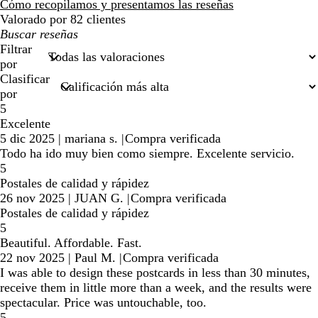
reseñas
Cómo recopilamos y presentamos las reseñas
Valorado por 82 clientes
Mis
búsquedas
Filtrar
por
Clasificar
por
5
Excelente
5 dic 2025
|
mariana s.
|
Compra verificada
Todo ha ido muy bien como siempre. Excelente servicio.
5
Postales de calidad y rápidez
26 nov 2025
|
JUAN G.
|
Compra verificada
Postales de calidad y rápidez
5
Beautiful. Affordable. Fast.
22 nov 2025
|
Paul M.
|
Compra verificada
I was able to design these postcards in less than 30 minutes,
receive them in little more than a week, and the results were
spectacular. Price was untouchable, too.
5