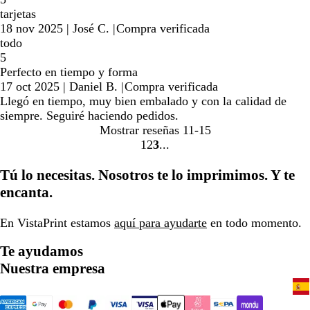
tarjetas
18 nov 2025
|
José C.
|
Compra verificada
todo
5
Perfecto en tiempo y forma
17 oct 2025
|
Daniel B.
|
Compra verificada
Llegó en tiempo, muy bien embalado y con la calidad de
siempre. Seguiré haciendo pedidos.
Mostrar reseñas
11-15
1
2
3
Ir
Ir
Ir
a
a
a
Tú lo necesitas. Nosotros te lo imprimimos. Y te
la
la
la
encanta.
página
página
página
En VistaPrint estamos
aquí para ayudarte
en todo momento.
Te ayudamos
Nuestra empresa