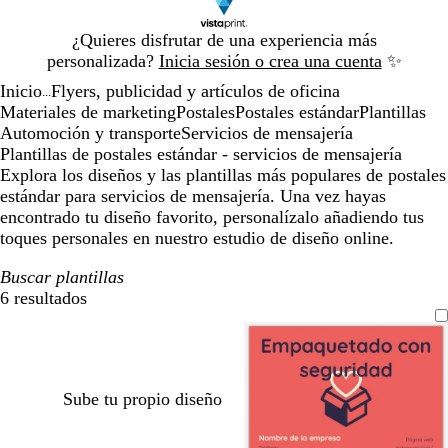
Diapositiva
¿Quieres disfrutar de una experiencia más
1
personalizada?
Inicia sesión o crea una cuenta
✨
de
Inicio
Flyers, publicidad y artículos de oficina
1
...
Materiales de marketing
Postales
Postales estándar
Plantillas
Automoción y transporte
Servicios de mensajería
Plantillas de postales estándar - servicios de mensajería
Explora los diseños y las plantillas más populares de postales
estándar para servicios de mensajería. Una vez hayas
encontrado tu diseño favorito, personalízalo añadiendo tus
toques personales en nuestro estudio de diseño online.
Buscar plantillas
6 resultados
Filtros
Sube tu propio diseño