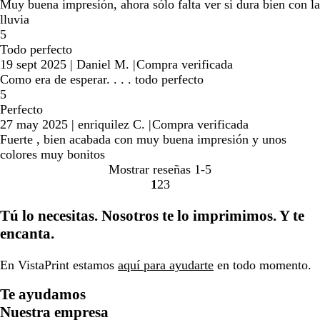
Muy buena impresión, ahora sólo falta ver si dura bien con la
lluvia
5
Todo perfecto
19 sept 2025
|
Daniel M.
|
Compra verificada
Como era de esperar. . . . todo perfecto
5
Perfecto
27 may 2025
|
enriquilez C.
|
Compra verificada
Fuerte , bien acabada con muy buena impresión y unos
colores muy bonitos
Mostrar reseñas
1-5
1
2
3
Ir
Ir
Ir
a
a
a
Tú lo necesitas. Nosotros te lo imprimimos. Y te
la
la
la
encanta.
página
página
página
En VistaPrint estamos
aquí para ayudarte
en todo momento.
Te ayudamos
Nuestra empresa