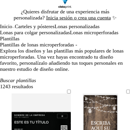
Diapositiva
¿Quieres disfrutar de una experiencia más
1
personalizada?
Inicia sesión o crea una cuenta
✨
de
Inicio
Carteles y pósteres
Lonas personalizadas
1
...
Lonas para colgar personalizadas
Lonas microperforadas
Plantillas
Plantillas de lonas microperforadas -
Explora los diseños y las plantillas más populares de lonas
microperforadas. Una vez hayas encontrado tu diseño
favorito, personalízalo añadiendo tus toques personales en
nuestro estudio de diseño online.
Buscar plantillas
1243 resultados
Filtros