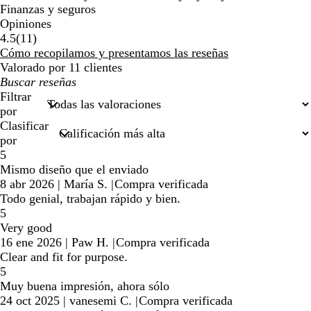
Finanzas y seguros
Opiniones
11
4.5
(
11
)
reseñas
Cómo recopilamos y presentamos las reseñas
Valorado por 11 clientes
Mis
búsquedas
Filtrar
por
Clasificar
por
5
Mismo diseño que el enviado
8 abr 2026
|
María S.
|
Compra verificada
Todo genial, trabajan rápido y bien.
5
Very good
16 ene 2026
|
Paw H.
|
Compra verificada
Clear and fit for purpose.
5
Muy buena impresión, ahora sólo
24 oct 2025
|
vanesemi C.
|
Compra verificada