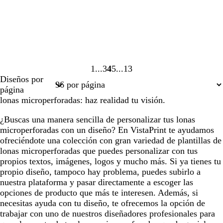
1
3
4
5
13
Página
Página
Página
Página
Página
Diseños por
1
3
4
5
13
página
lonas microperforadas: haz realidad tu visión.
¿Buscas una manera sencilla de personalizar tus lonas
microperforadas con un diseño? En VistaPrint te ayudamos
ofreciéndote una colección con gran variedad de plantillas de
lonas microperforadas que puedes personalizar con tus
propios textos, imágenes, logos y mucho más. Si ya tienes tu
propio diseño, tampoco hay problema, puedes subirlo a
nuestra plataforma y pasar directamente a escoger las
opciones de producto que más te interesen. Además, si
necesitas ayuda con tu diseño, te ofrecemos la opción de
trabajar con uno de nuestros diseñadores profesionales para