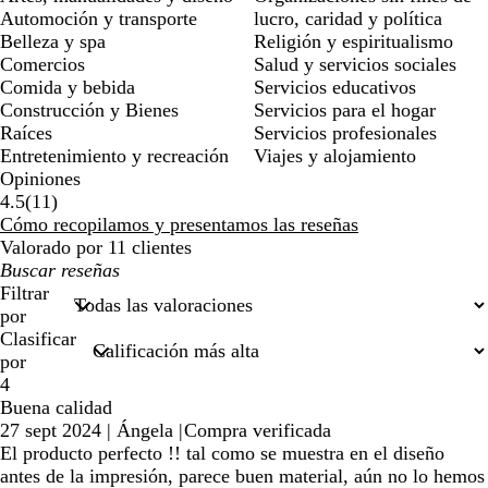
Automoción y transporte
lucro, caridad y política
Belleza y spa
Religión y espiritualismo
Comercios
Salud y servicios sociales
Comida y bebida
Servicios educativos
Construcción y Bienes
Servicios para el hogar
Raíces
Servicios profesionales
Entretenimiento y recreación
Viajes y alojamiento
Opiniones
11
4.5
(
11
)
reseñas
Cómo recopilamos y presentamos las reseñas
Valorado por 11 clientes
Mis
búsquedas
Filtrar
por
Clasificar
por
4
Buena calidad
27 sept 2024
|
Ángela
|
Compra verificada
El producto perfecto !! tal como se muestra en el diseño
antes de la impresión, parece buen material, aún no lo hemos