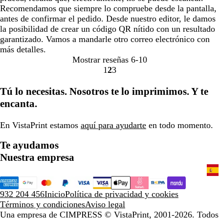
Recomendamos que siempre lo compruebe desde la pantalla,
antes de confirmar el pedido. Desde nuestro editor, le damos
la posibilidad de crear un código QR nítido con un resultado
garantizado. Vamos a mandarle otro correo electrónico con
más detalles.
Mostrar reseñas
6-10
1
2
3
Ir
Ir
Ir
a
a
a
Tú lo necesitas. Nosotros te lo imprimimos. Y te
la
la
la
encanta.
página
página
página
En VistaPrint estamos
aquí para ayudarte
en todo momento.
Te ayudamos
Nuestra empresa
932 204 456
Inicio
Política de privacidad y cookies
Términos y condiciones
Aviso legal
Una empresa de CIMPRESS
© VistaPrint, 2001-2026. Todos