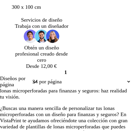
o
z
e
e
t
m
g
g
300 x 100 cm
j
u
r
r
e
a
r
r
o
l
d
d
r
r
i
i
v
o
e
e
Servicios de diseño
r
r
s
s
i
s
b
b
Trabaja con un diseñador
a
ó
o
o
n
c
o
o
c
n
s
s
o
u
s
s
o
c
c
r
q
q
Obtén un diseño
t
u
u
o
u
u
profesional creado desde
a
r
r
e
e
cero
o
o
Desde 12,00 €
1
Página
Diseños por
1
página
lonas microperforadas para finanzas y seguros: haz realidad
tu visión.
¿Buscas una manera sencilla de personalizar tus lonas
microperforadas con un diseño para finanzas y seguros? En
VistaPrint te ayudamos ofreciéndote una colección con gran
variedad de plantillas de lonas microperforadas que puedes