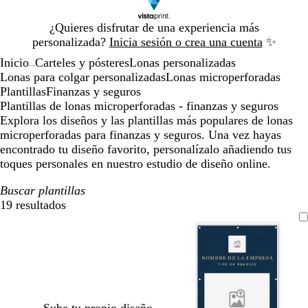
Diapositiva
¿Quieres disfrutar de una experiencia más
1
personalizada?
Inicia sesión o crea una cuenta
✨
de
Inicio
Carteles y pósteres
Lonas personalizadas
1
...
Lonas para colgar personalizadas
Lonas microperforadas
Plantillas
Finanzas y seguros
Plantillas de lonas microperforadas - finanzas y seguros
Explora los diseños y las plantillas más populares de lonas
microperforadas para finanzas y seguros. Una vez hayas
encontrado tu diseño favorito, personalízalo añadiendo tus
toques personales en nuestro estudio de diseño online.
Buscar plantillas
19 resultados
Filtros