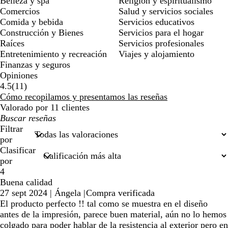
Belleza y spa
Religión y espiritualismo
Comercios
Salud y servicios sociales
Comida y bebida
Servicios educativos
Construcción y Bienes
Servicios para el hogar
Raíces
Servicios profesionales
Entretenimiento y recreación
Viajes y alojamiento
Finanzas y seguros
Opiniones
11
4.5
(
11
)
reseñas
Cómo recopilamos y presentamos las reseñas
Valorado por 11 clientes
Mis
búsquedas
Filtrar
por
Clasificar
por
4
Buena calidad
27 sept 2024
|
Ángela
|
Compra verificada
El producto perfecto !! tal como se muestra en el diseño
antes de la impresión, parece buen material, aún no lo hemos
colgado para poder hablar de la resistencia al exterior pero en