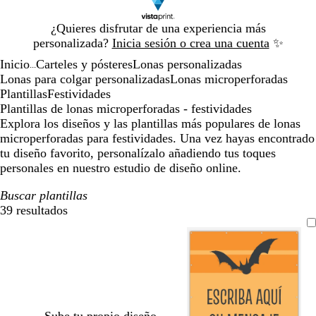
Diapositiva
¿Quieres disfrutar de una experiencia más
1
personalizada?
Inicia sesión o crea una cuenta
✨
de
Inicio
Carteles y pósteres
Lonas personalizadas
1
...
Lonas para colgar personalizadas
Lonas microperforadas
Plantillas
Festividades
Plantillas de lonas microperforadas - festividades
Explora los diseños y las plantillas más populares de lonas
microperforadas para festividades. Una vez hayas encontrado
tu diseño favorito, personalízalo añadiendo tus toques
personales en nuestro estudio de diseño online.
Buscar plantillas
39 resultados
Filtros