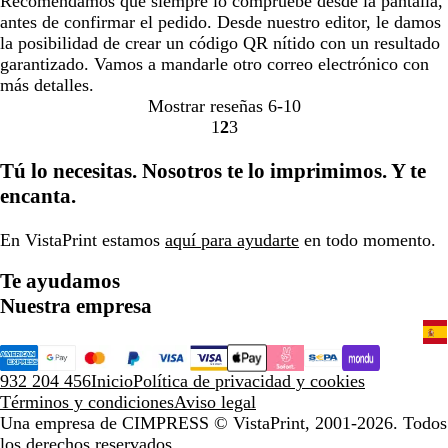
Recomendamos que siempre lo compruebe desde la pantalla,
antes de confirmar el pedido. Desde nuestro editor, le damos
la posibilidad de crear un código QR nítido con un resultado
garantizado. Vamos a mandarle otro correo electrónico con
más detalles.
Mostrar reseñas
6-10
1
2
3
Ir
Ir
Ir
a
a
a
Tú lo necesitas. Nosotros te lo imprimimos. Y te
la
la
la
encanta.
página
página
página
En VistaPrint estamos
aquí para ayudarte
en todo momento.
Te ayudamos
Nuestra empresa
932 204 456
Inicio
Política de privacidad y cookies
Términos y condiciones
Aviso legal
Una empresa de CIMPRESS
© VistaPrint, 2001-2026. Todos
los derechos reservados.