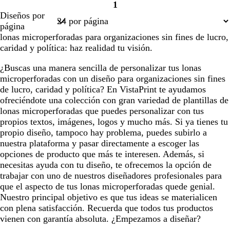
1
a
i
e
e
e
s
Página
Diseños por
n
s
m
r
r
t
1
página
c
c
a
o
o
a
lonas microperforadas para organizaciones sin fines de lucro,
o
l
d
caridad y política: haz realidad tu visión.
a
o
r
¿Buscas una manera sencilla de personalizar tus lonas
o
microperforadas con un diseño para organizaciones sin fines
de lucro, caridad y política? En VistaPrint te ayudamos
ofreciéndote una colección con gran variedad de plantillas de
lonas microperforadas que puedes personalizar con tus
propios textos, imágenes, logos y mucho más. Si ya tienes tu
propio diseño, tampoco hay problema, puedes subirlo a
nuestra plataforma y pasar directamente a escoger las
opciones de producto que más te interesen. Además, si
necesitas ayuda con tu diseño, te ofrecemos la opción de
trabajar con uno de nuestros diseñadores profesionales para
que el aspecto de tus lonas microperforadas quede genial.
Nuestro principal objetivo es que tus ideas se materialicen
con plena satisfacción. Recuerda que todos tus productos
vienen con garantía absoluta. ¿Empezamos a diseñar?