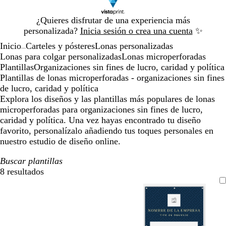
Diapositiva
¿Quieres disfrutar de una experiencia más
1
personalizada?
Inicia sesión o crea una cuenta
✨
de
Inicio
Carteles y pósteres
Lonas personalizadas
1
...
Lonas para colgar personalizadas
Lonas microperforadas
Plantillas
Organizaciones sin fines de lucro, caridad y política
Plantillas de lonas microperforadas - organizaciones sin fines
de lucro, caridad y política
Explora los diseños y las plantillas más populares de lonas
microperforadas para organizaciones sin fines de lucro,
caridad y política. Una vez hayas encontrado tu diseño
favorito, personalízalo añadiendo tus toques personales en
nuestro estudio de diseño online.
Buscar plantillas
8 resultados
Filtros