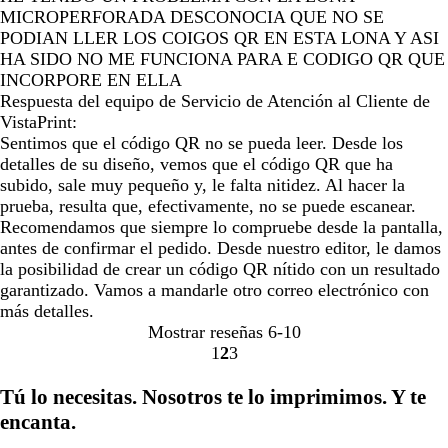
MICROPERFORADA DESCONOCIA QUE NO SE
PODIAN LLER LOS COIGOS QR EN ESTA LONA Y ASI
HA SIDO NO ME FUNCIONA PARA E CODIGO QR QUE
INCORPORE EN ELLA
Respuesta del equipo de Servicio de Atención al Cliente de
VistaPrint:
Sentimos que el código QR no se pueda leer. Desde los
detalles de su diseño, vemos que el código QR que ha
subido, sale muy pequeño y, le falta nitidez. Al hacer la
prueba, resulta que, efectivamente, no se puede escanear.
Recomendamos que siempre lo compruebe desde la pantalla,
antes de confirmar el pedido. Desde nuestro editor, le damos
la posibilidad de crear un código QR nítido con un resultado
garantizado. Vamos a mandarle otro correo electrónico con
más detalles.
Mostrar reseñas
6-10
1
2
3
Ir
Ir
Ir
a
a
a
Tú lo necesitas. Nosotros te lo imprimimos. Y te
la
la
la
encanta.
página
página
página