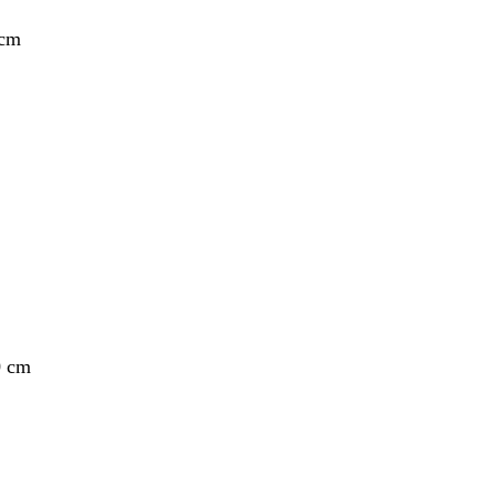
 cm
0 cm