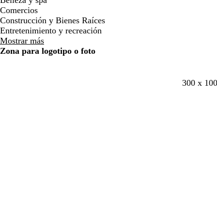
Belleza y spa
l
l
j
j
o
o
n
n
o
o
Comercios
l
l
a
a
Construcción y Bienes Raíces
o
o
Entretenimiento y recreación
Mostrar más
Zona para logotipo o foto
n
b
b
300 x 10
e
l
l
g
a
a
r
n
n
o
c
c
o
o