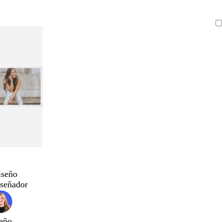
iseño
iseñador
eño