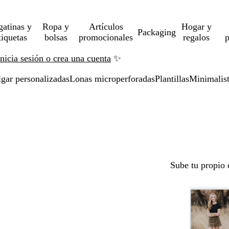
gatinas y
Ropa y
Artículos
Hogar y
Packaging
tiquetas
bolsas
promocionales
regalos
p
Inicia sesión o crea una cuenta
✨
lgar personalizadas
Lonas microperforadas
Plantillas
Minimalis
Sube tu propio 