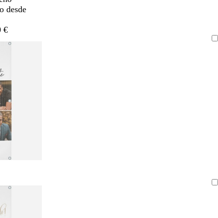
do desde
 €