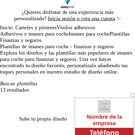
Diapositiva
¿Quieres disfrutar de una experiencia más
1
personalizada?
Inicia sesión o crea una cuenta
✨
de
Inicio
Carteles y pósteres
Vinilos adhesivos
1
...
Adhesivos e imanes para coche
Imanes para coche
Plantillas
Finanzas y seguros
Plantillas de imanes para coche - finanzas y seguros
Explora los diseños y las plantillas más populares de imanes
para coche para finanzas y seguros. Una vez hayas
encontrado tu diseño favorito, personalízalo añadiendo tus
toques personales en nuestro estudio de diseño online.
Buscar plantillas
13 resultados
Filtros
Sube tu propio diseño