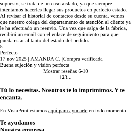
supuesto, se trata de un caso aislado, ya que siempre
intentamos hacerles llegar sus productos en perfecto estado.
Al revisar el historial de contactos desde su cuenta, vemos
que nuestro colega del departamento de atención al cliente ya
le ha efectuado un reenvío. Una vez que salga de la fábrica,
recibirá un email con el enlace de seguimiento para que
pueda estar al tanto del estado del pedido.
5
Perfecto
17 nov 2025
|
AMANDA C.
|
Compra verificada
Buena sujeción y visión perfecta
Mostrar reseñas
6-10
1
2
3
Ir
Ir
Ir
a
a
a
Tú lo necesitas. Nosotros te lo imprimimos. Y te
la
la
la
encanta.
página
página
página
En VistaPrint estamos
aquí para ayudarte
en todo momento.
Te ayudamos
Nuestra empresa