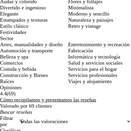
Audaz y colorido
Flores y follajes
Divertido e ingenioso
Minimalista
Elegante
Moderno y sencillo
Estampados y texturas
Naturaleza y paisajes
Estilo clásico
Retro y vintage
Festividades
Sector
Artes, manualidades y diseño
Entretenimiento y recreación
Automoción y transporte
Fabricación
Belleza y spa
Informática y tecnología
Comercios
Salud y servicios sociales
Comida y bebida
Servicios para el hogar
Construcción y Bienes
Servicios profesionales
Raíces
Viajes y alojamiento
Opiniones
69
4.4
(
69
)
reseñas
Cómo recopilamos y presentamos las reseñas
Valorado por 69 clientes
Mis
búsquedas
Filtrar
por
Clasificar