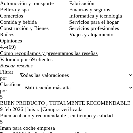
Automoción y transporte
Fabricación
Belleza y spa
Finanzas y seguros
Comercios
Informática y tecnología
Comida y bebida
Servicios para el hogar
Construcción y Bienes
Servicios profesionales
Raíces
Viajes y alojamiento
Opiniones
69
4.4
(
69
)
reseñas
Cómo recopilamos y presentamos las reseñas
Valorado por 69 clientes
Mis
búsquedas
Filtrar
por
Clasificar
por
5
BUEN PRODUCTO , TOTALMENTE RECOMENDABLE
9 feb 2026
|
luis r.
|
Compra verificada
Buen acabado y recomendable , en tiempo y calidad
5
Iman para coche empresa