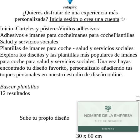
Diapositiva
¿Quieres disfrutar de una experiencia más
1
personalizada?
Inicia sesión o crea una cuenta
✨
de
Inicio
Carteles y pósteres
Vinilos adhesivos
1
...
Adhesivos e imanes para coche
Imanes para coche
Plantillas
Salud y servicios sociales
Plantillas de imanes para coche - salud y servicios sociales
Explora los diseños y las plantillas más populares de imanes
para coche para salud y servicios sociales. Una vez hayas
encontrado tu diseño favorito, personalízalo añadiendo tus
toques personales en nuestro estudio de diseño online.
Buscar plantillas
12 resultados
Filtros
Sube tu propio diseño
v
v
b
30 x 60 cm