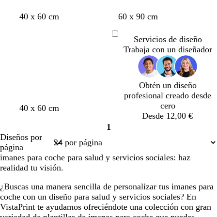
d
t
a
l
v
40 x 60 cm
60 x 90 cm
o
o
c
i
e
s
e
l
r
Servicios de diseño
Cargando
t
r
a
d
Trabaja con un diseñador
a
o
e
d
a
o
z
Obtén un diseño
u
profesional creado desde
l
cero
a
n
v
v
b
a
40 x 60 cm
Desde 12,00 €
z
e
e
e
l
d
1
u
g
r
r
a
o
Página
Diseños por
l
r
d
d
n
1
página
o
o
e
e
c
imanes para coche para salud y servicios sociales: haz
s
a
a
o
realidad tu visión.
c
z
z
u
u
u
¿Buscas una manera sencilla de personalizar tus imanes para
r
l
l
coche con un diseño para salud y servicios sociales? En
o
a
a
VistaPrint te ayudamos ofreciéndote una colección con gran
d
d
variedad de plantillas de imanes para coche que puedes