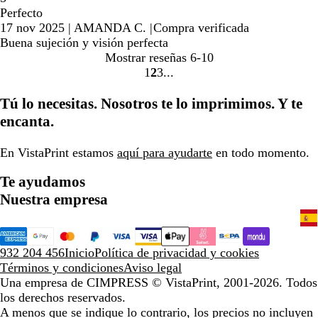
Perfecto
17 nov 2025
|
AMANDA C.
|
Compra verificada
Buena sujeción y visión perfecta
Mostrar reseñas
6-10
1
2
3
Ir
Ir
Ir
a
a
a
Tú lo necesitas. Nosotros te lo imprimimos. Y te
la
la
la
encanta.
página
página
página
En VistaPrint estamos
aquí para ayudarte
en todo momento.
Te ayudamos
Nuestra empresa
932 204 456
Inicio
Política de privacidad y cookies
Términos y condiciones
Aviso legal
Una empresa de CIMPRESS
© VistaPrint, 2001-2026. Todos
los derechos reservados.
A menos que se indique lo contrario, los precios no incluyen