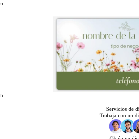
cm
cm
Servicios de d
Trabaja con un d
Obtén un dis