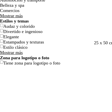
Automoción y transporte
l
l
j
j
o
o
n
n
o
o
Belleza y spa
l
l
a
a
Comercios
o
o
Mostrar más
Estilos y temas
Audaz y colorido
Divertido e ingenioso
Elegante
Estampados y texturas
s
v
a
a
25 x 50 
Estilo clásico
a
e
m
c
Mostrar más
l
r
a
e
Zona para logotipo o foto
m
d
r
r
Tiene zona para logotipo o foto
ó
e
i
o
n
b
l
o
l
s
o
q
u
e