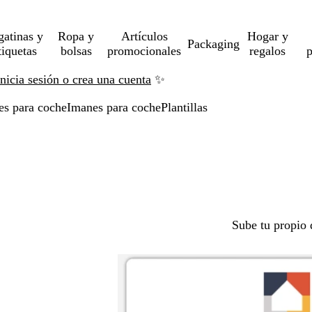
gatinas y
Ropa y
Artículos
Hogar y
Packaging
tiquetas
bolsas
promocionales
regalos
p
Inicia sesión o crea una cuenta
✨
es para coche
Imanes para coche
Plantillas
Sube tu propio 