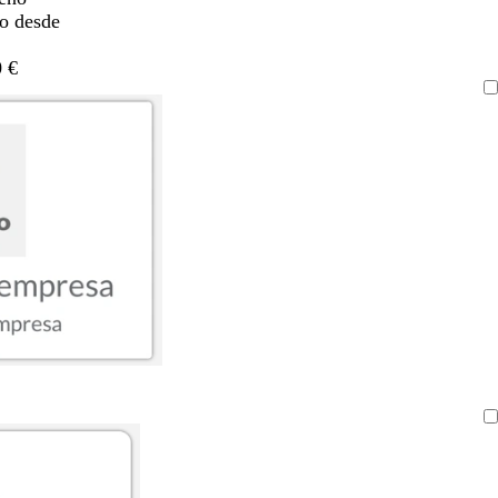
do desde
 €