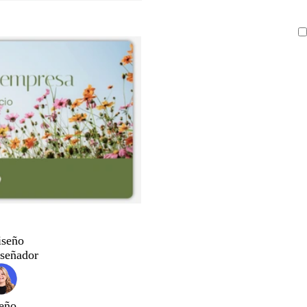
iseño
iseñador
eño