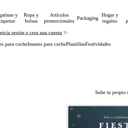
gatinas y
Ropa y
Artículos
Hogar y
Packaging
tiquetas
bolsas
promocionales
regalos
p
Inicia sesión o crea una cuenta
✨
es para coche
Imanes para coche
Plantillas
Festividades
Sube tu propio 