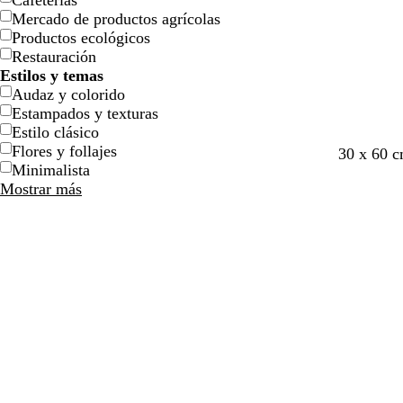
Cafeterías
l
l
j
j
o
o
n
n
o
o
Mercado de productos agrícolas
l
l
a
a
Productos ecológicos
o
o
Restauración
Estilos y temas
Audaz y colorido
Estampados y texturas
Estilo clásico
Flores y follajes
v
v
b
30 x 60 
Minimalista
e
e
l
Mostrar más
r
r
a
d
d
n
e
e
c
e
b
o
s
o
p
s
u
q
m
u
a
e
d
e
m