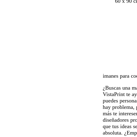
60 x 90 
imanes para coc
¿Buscas una ma
VistaPrint te a
puedes personal
hay problema, p
más te interese
diseñadores pro
que tus ideas s
absoluta. ¿Emp