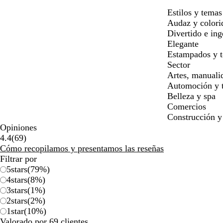
Estilos y temas
Audaz y colori
Divertido e in
Elegante
Estampados y t
Sector
Artes, manuali
Automoción y t
Belleza y spa
Comercios
Construcción y
Opiniones
69
4.4
(
69
)
reseñas
Cómo recopilamos y presentamos las reseñas
Filtrar por
5
stars
(
79
%)
4
stars
(
8
%)
3
stars
(
1
%)
2
stars
(
2
%)
1
star
(
10
%)
Valorado por 69 clientes