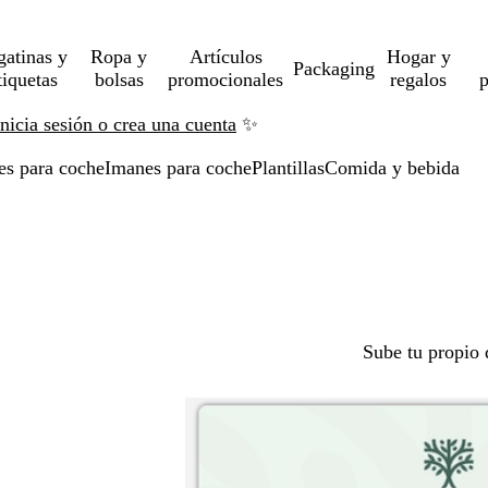
gatinas y
Ropa y
Artículos
Hogar y
Packaging
tiquetas
bolsas
promocionales
regalos
p
Inicia sesión o crea una cuenta
✨
es para coche
Imanes para coche
Plantillas
Comida y bebida
Sube tu propio 