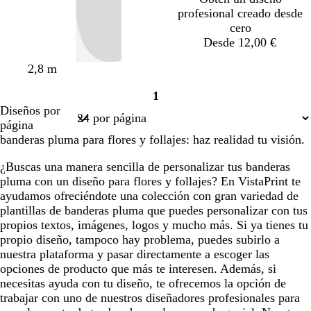
d
profesional creado desde
o
cero
Desde 12,00 €
a
n
v
t
t
2,8 m
z
e
e
o
o
1
u
g
r
s
s
Página
Diseños por
l
r
d
t
t
1
página
o
o
e
a
a
banderas pluma para flores y follajes: haz realidad tu visión.
s
e
d
d
c
s
o
o
¿Buscas una manera sencilla de personalizar tus banderas
u
p
pluma con un diseño para flores y follajes? En VistaPrint te
r
u
ayudamos ofreciéndote una colección con gran variedad de
o
m
plantillas de banderas pluma que puedes personalizar con tus
a
propios textos, imágenes, logos y mucho más. Si ya tienes tu
d
propio diseño, tampoco hay problema, puedes subirlo a
e
nuestra plataforma y pasar directamente a escoger las
m
opciones de producto que más te interesen. Además, si
a
necesitas ayuda con tu diseño, te ofrecemos la opción de
r
trabajar con uno de nuestros diseñadores profesionales para