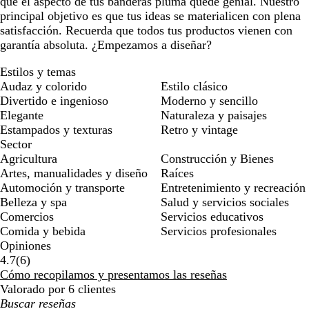
que el aspecto de tus banderas pluma quede genial. Nuestro
principal objetivo es que tus ideas se materialicen con plena
satisfacción. Recuerda que todos tus productos vienen con
garantía absoluta. ¿Empezamos a diseñar?
Estilos y temas
Audaz y colorido
Estilo clásico
Divertido e ingenioso
Moderno y sencillo
Elegante
Naturaleza y paisajes
Estampados y texturas
Retro y vintage
Sector
Agricultura
Construcción y Bienes
Artes, manualidades y diseño
Raíces
Automoción y transporte
Entretenimiento y recreación
Belleza y spa
Salud y servicios sociales
Comercios
Servicios educativos
Comida y bebida
Servicios profesionales
Opiniones
6
4.7
(
6
)
reseñas
Cómo recopilamos y presentamos las reseñas
Valorado por 6 clientes
Mis