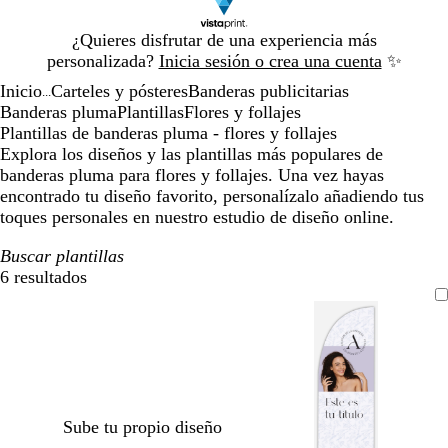
Diapositiva
¿Quieres disfrutar de una experiencia más
1
personalizada?
Inicia sesión o crea una cuenta
✨
de
Inicio
Carteles y pósteres
Banderas publicitarias
1
...
Banderas pluma
Plantillas
Flores y follajes
Plantillas de banderas pluma - flores y follajes
Explora los diseños y las plantillas más populares de
banderas pluma para flores y follajes. Una vez hayas
encontrado tu diseño favorito, personalízalo añadiendo tus
toques personales en nuestro estudio de diseño online.
Buscar plantillas
6 resultados
Filtros
Sube tu propio diseño