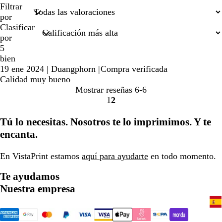
búsquedas
Filtrar
por
Clasificar
por
5
bien
19 ene 2024
|
Duangphorn
|
Compra verificada
Calidad muy bueno
Mostrar reseñas
6-6
1
2
Ir
Ir
a
a
Tú lo necesitas. Nosotros te lo imprimimos. Y te
la
la
encanta.
página
página
En VistaPrint estamos
aquí para ayudarte
en todo momento.
Te ayudamos
Nuestra empresa