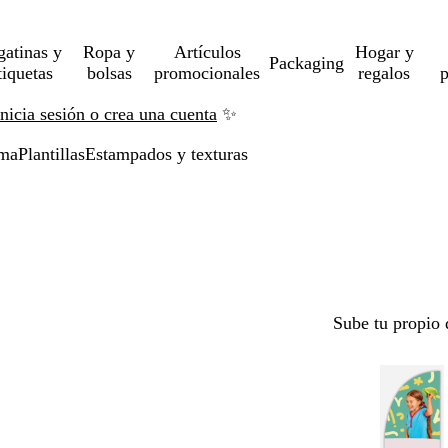
gatinas y
Ropa y
Artículos
Hogar y
Packaging
tiquetas
bolsas
promocionales
regalos
p
Inicia sesión o crea una cuenta
✨
uma
Plantillas
Estampados y texturas
Sube tu propio 