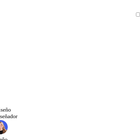
iseño
iseñador
eño