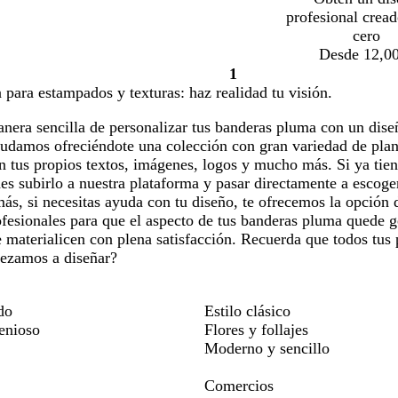
profesional crea
cero
Desde 12,00
1
Página
para estampados y texturas: haz realidad tu visión.
1
nera sencilla de personalizar tus banderas pluma con un dise
ayudamos ofreciéndote una colección con gran variedad de pla
n tus propios textos, imágenes, logos y mucho más. Si ya tie
s subirlo a nuestra plataforma y pasar directamente a escoge
ás, si necesitas ayuda con tu diseño, te ofrecemos la opción 
fesionales para que el aspecto de tus banderas pluma quede ge
e materialicen con plena satisfacción. Recuerda que todos tus
ezamos a diseñar?
do
Estilo clásico
genioso
Flores y follajes
Moderno y sencillo
Comercios