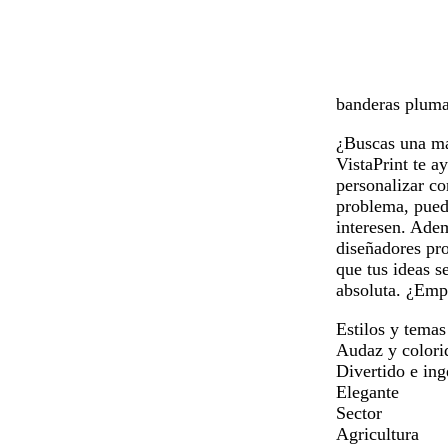
r
r
r
r
o
o
o
o
banderas pluma 
¿Buscas una ma
VistaPrint te 
personalizar co
problema, puede
interesen. Adem
diseñadores pro
que tus ideas s
absoluta. ¿Emp
Estilos y temas
Audaz y colori
Divertido e in
Elegante
Sector
Agricultura