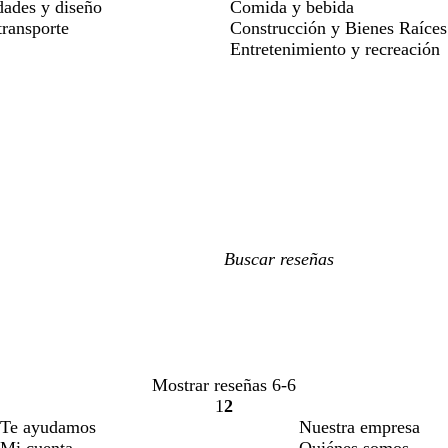
dades y diseño
Comida y bebida
ransporte
Construcción y Bienes Raíces
Entretenimiento y recreación
Mis
búsquedas
Mostrar reseñas
6-6
1
2
Ir
Ir
Te ayudamos
Nuestra empresa
a
a