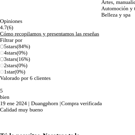
Artes, manuali
Automoción y t
Belleza y spa
Opiniones
6
4.7
(
6
)
reseñas
Cómo recopilamos y presentamos las reseñas
Filtrar por
5
stars
(
84
%)
4
stars
(
0
%)
3
stars
(
16
%)
2
stars
(
0
%)
1
star
(
0
%)
Valorado por 6 clientes
5
bien
19 ene 2024
|
Duangphorn
|
Compra verificada
Calidad muy bueno