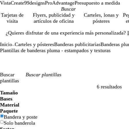
VistaCreate
99designs
ProAdvantage
Presupuesto a medida
Tarjetas de
Flyers, publicidad y
Carteles, lonas y
Pe
visita
artículos de oficina
pósteres
e
Diapositiva
¿Quieres disfrutar de una experiencia más personalizada?
1
de
Inicio
Carteles y pósteres
Banderas publicitarias
Banderas pl
1
...
Plantillas de banderas pluma - estampados y texturas
Buscar
plantillas
6 resultados
Filtros
Tamaño
Bases
Material
Paquete
Bandera y poste
Solo banderola