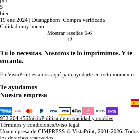
por
5
bien
19 ene 2024
|
Duangphorn
|
Compra verificada
Calidad muy bueno
Mostrar reseñas
6-6
1
2
Ir
Ir
a
a
Tú lo necesitas. Nosotros te lo imprimimos. Y te
la
la
encanta.
página
página
En VistaPrint estamos
aquí para ayudarte
en todo momento.
Te ayudamos
Nuestra empresa
932 204 456
Inicio
Política de privacidad y cookies
Términos y condiciones
Aviso legal
Una empresa de CIMPRESS
© VistaPrint, 2001-2026. Todos
los derechos reservados.