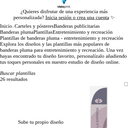
Diapositiva
¿Quieres disfrutar de una experiencia más
1
personalizada?
Inicia sesión o crea una cuenta
✨
de
Inicio
Carteles y pósteres
Banderas publicitarias
1
...
Banderas pluma
Plantillas
Entretenimiento y recreación
Plantillas de banderas pluma - entretenimiento y recreación
Explora los diseños y las plantillas más populares de
banderas pluma para entretenimiento y recreación. Una vez
hayas encontrado tu diseño favorito, personalízalo añadiendo
tus toques personales en nuestro estudio de diseño online.
Buscar plantillas
26 resultados
Filtros
Sube tu propio diseño