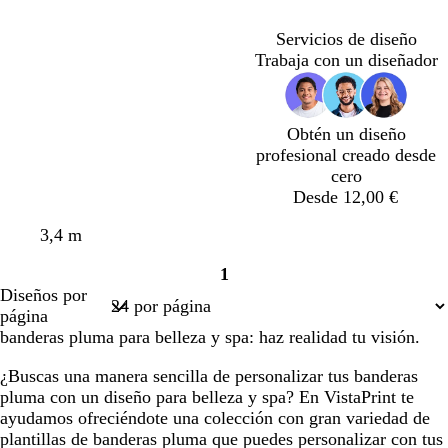
r
r
s
s
l
s
s
n
s
q
l
r
d
t
t
o
ó
o
o
o
o
c
c
c
u
o
o
e
a
a
Servicios de diseño
n
s
s
s
s
l
o
l
e
s
e
d
d
Trabaja con un diseñador
o
c
c
c
c
a
a
s
c
s
o
o
s
u
u
u
u
r
r
a
u
p
c
r
r
r
r
o
o
r
u
u
o
o
o
o
o
m
Obtén un diseño
r
a
profesional creado desde
o
d
cero
e
Desde 12,00 €
m
a
n
v
n
3,4 m
r
e
e
e
1
g
r
g
Página
Diseños por
r
d
r
1
página
o
e
o
banderas pluma para belleza y spa: haz realidad tu visión.
b
o
¿Buscas una manera sencilla de personalizar tus banderas
s
pluma con un diseño para belleza y spa? En VistaPrint te
q
ayudamos ofreciéndote una colección con gran variedad de
u
plantillas de banderas pluma que puedes personalizar con tus
e