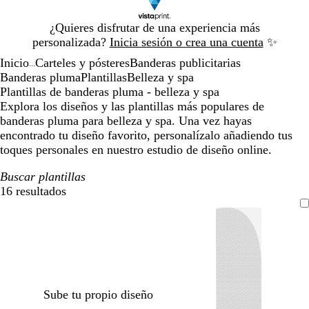
Diapositiva
¿Quieres disfrutar de una experiencia más
1
personalizada?
Inicia sesión o crea una cuenta
✨
de
Inicio
Carteles y pósteres
Banderas publicitarias
1
...
Banderas pluma
Plantillas
Belleza y spa
Plantillas de banderas pluma - belleza y spa
Explora los diseños y las plantillas más populares de
banderas pluma para belleza y spa. Una vez hayas
encontrado tu diseño favorito, personalízalo añadiendo tus
toques personales en nuestro estudio de diseño online.
Buscar plantillas
16 resultados
Filtros
Sube tu propio diseño