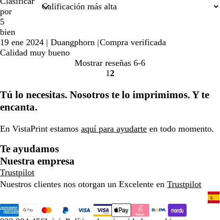
Clasificar
por
5
bien
19 ene 2024
|
Duangphorn
|
Compra verificada
Calidad muy bueno
Mostrar reseñas
6-6
1
2
Ir
Ir
a
a
Tú lo necesitas. Nosotros te lo imprimimos. Y te
la
la
encanta.
página
página
En VistaPrint estamos
aquí para ayudarte
en todo momento.
Te ayudamos
Nuestra empresa
Trustpilot
Nuestros clientes nos otorgan un Excelente en
Trustpilot