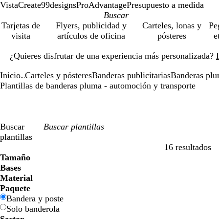
VistaCreate
99designs
ProAdvantage
Presupuesto a medida
Tarjetas de
Flyers, publicidad y
Carteles, lonas y
Pe
visita
artículos de oficina
pósteres
e
Diapositiva
¿Quieres disfrutar de una experiencia más personalizada?
1
de
Inicio
Carteles y pósteres
Banderas publicitarias
Banderas pl
1
...
Plantillas de banderas pluma - automoción y transporte
Buscar
plantillas
16 resultados
Filtros
Tamaño
Bases
Material
Paquete
Bandera y poste
Solo banderola