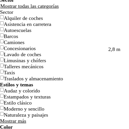
Sector
Mostrar todas las categorías
Sector
Alquiler de coches
Asistencia en carretera
Autoescuelas
Barcos
Camiones
Concesionarios
n
b
t
b
b
b
2,8 m
Lavado de coches
e
l
e
l
l
l
Limusinas y chófers
g
a
r
a
a
a
Talleres mecánicos
r
n
r
n
n
n
Taxis
o
c
a
c
c
c
Traslados y almacenamiento
o
c
o
o
o
Estilos y temas
o
Audaz y colorido
t
Estampados y texturas
a
Estilo clásico
Moderno y sencillo
Naturaleza y paisajes
Mostrar más
Color