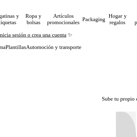
gatinas y
Ropa y
Artículos
Hogar y
Packaging
tiquetas
bolsas
promocionales
regalos
p
Inicia sesión o crea una cuenta
✨
uma
Plantillas
Automoción y transporte
Sube tu propio 