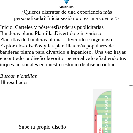
Diapositiva
¿Quieres disfrutar de una experiencia más
1
personalizada?
Inicia sesión o crea una cuenta
✨
de
Inicio
Carteles y pósteres
Banderas publicitarias
1
...
Banderas pluma
Plantillas
Divertido e ingenioso
Plantillas de banderas pluma - divertido e ingenioso
Explora los diseños y las plantillas más populares de
banderas pluma para divertido e ingenioso. Una vez hayas
encontrado tu diseño favorito, personalízalo añadiendo tus
toques personales en nuestro estudio de diseño online.
Buscar plantillas
18 resultados
Filtros
Sube tu propio diseño