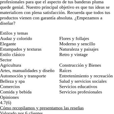
profesionales para que el aspecto de tus banderas pluma
quede genial. Nuestro principal objetivo es que tus ideas se
materialicen con plena satisfacción. Recuerda que todos tus
productos vienen con garantía absoluta. ¿Empezamos a
diseñar?
Estilos y temas
Audaz y colorido
Flores y follajes
Elegante
Moderno y sencillo
Estampados y texturas
Naturaleza y paisajes
Estilo clásico
Retro y vintage
Sector
Agricultura
Construcción y Bienes
Artes, manualidades y diseño
Raíces
Automoción y transporte
Entretenimiento y recreación
Belleza y spa
Salud y servicios sociales
Comercios
Servicios educativos
Comida y bebida
Servicios profesionales
Opiniones
6
4.7
(
6
)
reseñas
Cómo recopilamos y presentamos las reseñas
Valorado por 6 clientes