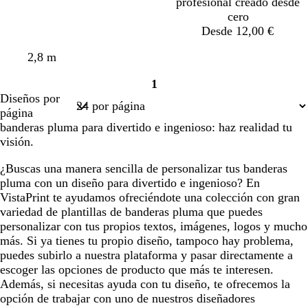
profesional creado desde
cero
Desde 12,00 €
v
s
a
c
2,8 m
e
a
z
r
1
r
l
u
e
Página
Diseños por
d
m
l
m
1
página
e
ó
c
a
banderas pluma para divertido e ingenioso: haz realidad tu
a
n
l
visión.
z
a
u
r
¿Buscas una manera sencilla de personalizar tus banderas
l
o
pluma con un diseño para divertido e ingenioso? En
a
VistaPrint te ayudamos ofreciéndote una colección con gran
d
variedad de plantillas de banderas pluma que puedes
o
personalizar con tus propios textos, imágenes, logos y mucho
más. Si ya tienes tu propio diseño, tampoco hay problema,
puedes subirlo a nuestra plataforma y pasar directamente a
escoger las opciones de producto que más te interesen.
Además, si necesitas ayuda con tu diseño, te ofrecemos la
opción de trabajar con uno de nuestros diseñadores