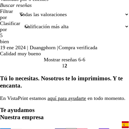
Mis
búsquedas
Filtrar
por
Clasificar
por
5
bien
19 ene 2024
|
Duangphorn
|
Compra verificada
Calidad muy bueno
Mostrar reseñas
6-6
1
2
Ir
Ir
a
a
Tú lo necesitas. Nosotros te lo imprimimos. Y te
la
la
encanta.
página
página
En VistaPrint estamos
aquí para ayudarte
en todo momento.
Te ayudamos
Nuestra empresa