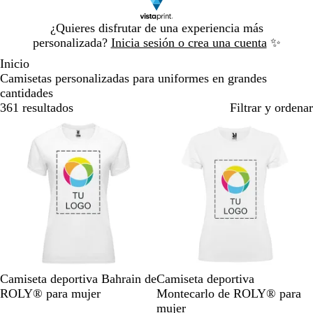
Diapositiva
¿Quieres disfrutar de una experiencia más
1
personalizada?
Inicia sesión o crea una cuenta
✨
de
Inicio
1
Camisetas personalizadas para uniformes en grandes
cantidades
361 resultados
Filtrar y ordenar
Novedad
Opciones nuevas
B
G
V
A
V
B
V
A
A
R
Camiseta deportiva Bahrain de
Camiseta deportiva
l
r
e
z
e
l
e
m
m
o
ROLY® para mujer
Montecarlo de ROLY® para
a
i
r
u
r
a
r
a
a
s
mujer