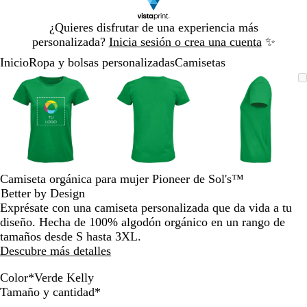
Diapositiva
¿Quieres disfrutar de una experiencia más
1
personalizada?
Inicia sesión o crea una cuenta
✨
de
Inicio
Ropa y bolsas personalizadas
Camisetas
1
Diapositiva
Imagen
Acercado
Utiliza
Haz
Imagen
Acercado
Utiliza
Haz
Imagen
Acercado
Utiliza
Haz
1
ampliable
hasta
las
clic
ampliable
hasta
las
clic
ampliable
hasta
las
clic
de
mínimo
teclas
para
mínimo
teclas
para
mínimo
teclas
para
3
de
expandir
de
expandir
de
expandir
más
más
más
y
y
y
menos
menos
menos
para
para
para
Camiseta orgánica para mujer Pioneer de Sol's™
ampliar
ampliar
ampliar
Better by Design
y
y
y
Exprésate con una camiseta personalizada que da vida a tu
alejar
alejar
alejar
diseño. Hecha de 100% algodón orgánico en un rango de
y
y
y
tamaños desde S hasta 3XL.
las
las
las
Descubre más detalles
flechas
flechas
flechas
para
para
para
Color
*
Verde Kelly
G
N
N
V
R
C
V
A
D
T
B
F
G
G
V
A
A
B
N
R
Obligatorio
moverte
moverte
moverte
Tamaño y cantidad
*
r
a
a
e
o
a
e
g
o
e
u
u
r
r
e
z
z
l
e
o
por
por
por