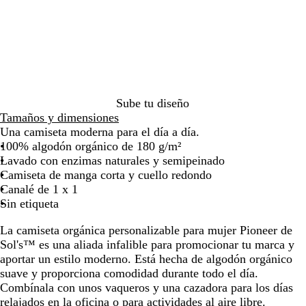
i
r
t
r
s
q
r
u
r
l
r
c
i
i
r
u
u
a
g
j
la
la
la
s
a
u
d
a
u
d
a
a
a
d
s
s
s
d
l
l
n
r
o
imagen
imagen
imagen
t
n
r
e
p
i
e
m
d
v
e
i
j
c
e
f
r
c
o
o
j
a
m
á
K
a
o
a
o
a
a
e
b
r
e
o
a
p
a
l
a
l
e
r
q
s
s
n
o
a
a
z
o
n
i
l
i
u
p
i
t
n
l
a
z
d
l
n
e
e
z
e
c
b
Sube tu diseño
a
o
y
a
r
a
a
l
é
a
Tamaños y dimensiones
n
a
d
l
s
c
Una camiseta moderna para el día a día.
a
o
a
h
100% algodón orgánico de 180 g/m²
e
Lavado con enzimas naturales y semipeinado
Camiseta de manga corta y cuello redondo
Canalé de 1 x 1
Sin etiqueta
La camiseta orgánica personalizable para mujer Pioneer de
Sol's™ es una aliada infalible para promocionar tu marca y
aportar un estilo moderno. Está hecha de algodón orgánico
suave y proporciona comodidad durante todo el día.
Combínala con unos vaqueros y una cazadora para los días
relajados en la oficina o para actividades al aire libre.