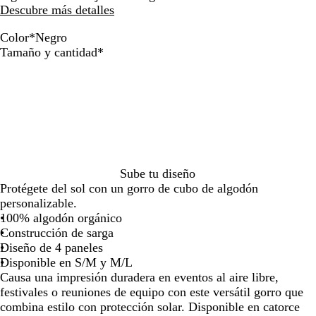
Descubre más detalles
por
por
la
la
Color
*
Negro
imagen
imagen
B
R
M
A
A
A
M
B
C
C
D
V
A
N
Obligatorio
Tamaño y cantidad
*
l
o
o
m
r
m
e
u
a
a
u
e
z
e
a
j
r
a
e
a
n
r
m
r
s
r
u
g
n
o
a
r
n
r
t
d
u
b
t
d
l
r
c
d
i
a
i
a
e
f
ó
y
e
m
o
o
o
l
l
p
o
l
n
I
b
a
p
l
l
o
s
a
n
o
r
o
o
o
l
j
d
t
i
l
p
v
e
i
e
n
Sube tu diseño
v
o
o
m
g
l
o
Protégete del sol con un gorro de cubo de algodón
o
l
r
i
o
l
personalizable.
r
v
i
l
a
100% algodón orgánico
i
o
e
i
Construcción de sarga
e
r
n
t
Diseño de 4 paneles
n
i
t
a
Disponible en S/M y M/L
t
e
a
r
Causa una impresión duradera en eventos al aire libre,
o
n
festivales o reuniones de equipo con este versátil gorro que
t
combina estilo con protección solar. Disponible en catorce