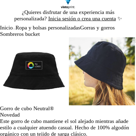
Diapositiva
¿Quieres disfrutar de una experiencia más
1
personalizada?
Inicia sesión o crea una cuenta
✨
de
Inicio
Ropa y bolsas personalizadas
Gorras y gorros
1
...
Sombreros bucket
Diapositiva
Imagen
Acercado
Utiliza
Haz
Imagen
Acercado
Utiliza
Haz
1
ampliable
hasta
las
clic
ampliable
hasta
las
clic
de
mínimo
teclas
para
mínimo
teclas
para
2
de
expandir
de
expandir
más
más
y
y
menos
menos
para
para
ampliar
ampliar
y
y
alejar
alejar
Gorro de cubo Neutral®
y
y
Novedad
las
las
Este gorro de cubo mantiene el sol alejado mientras añade
flechas
flechas
estilo a cualquier atuendo casual. Hecho de 100% algodón
para
para
orgánico con un tejido de sarga clásico.
moverte
moverte