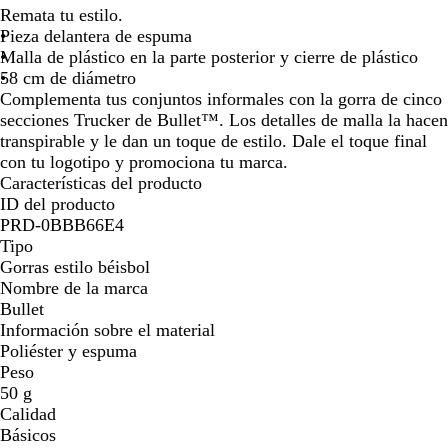
o
e
m
z
Remata tu estilo.
la
la
j
g
a
u
Pieza delantera de espuma
imagen
imagen
o
r
r
l
Malla de plástico en la parte posterior y cierre de plástico
o
i
r
58 cm de diámetro
l
e
Complementa tus conjuntos informales con la gorra de cinco
l
a
secciones Trucker de Bullet™. Los detalles de malla la hacen
o
l
transpirable y le dan un toque de estilo. Dale el toque final
con tu logotipo y promociona tu marca.
Características del producto
ID del producto
PRD-0BBB66E4
Tipo
Gorras estilo béisbol
Nombre de la marca
Bullet
Información sobre el material
Poliéster y espuma
Peso
50 g
Calidad
Básicos