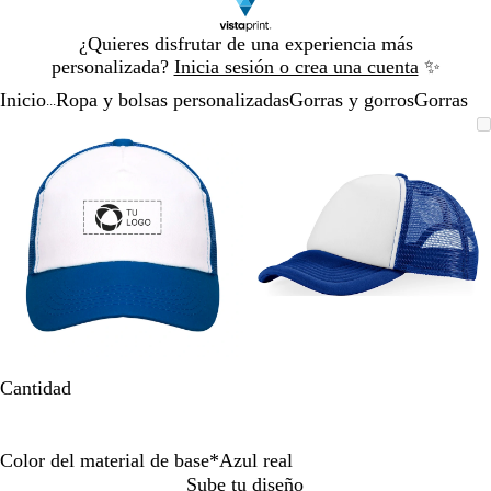
Diapositiva
¿Quieres disfrutar de una experiencia más
1
personalizada?
Inicia sesión o crea una cuenta
✨
de
Inicio
Ropa y bolsas personalizadas
Gorras y gorros
Gorras
1
...
Diapositiva
Imagen
Acercado
Utiliza
Haz
Imagen
Acercado
Utiliza
Haz
1
ampliable
hasta
las
clic
ampliable
hasta
las
clic
de
mínimo
teclas
para
mínimo
teclas
para
2
de
expandir
de
expandir
más
más
y
y
menos
menos
para
para
ampliar
ampliar
y
y
alejar
alejar
y
y
Cantidad
las
las
flechas
flechas
para
para
Color del material de base
*
Azul real
moverte
moverte
R
N
A
A
Sube tu diseño
por
por