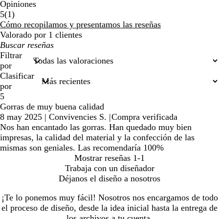
Opiniones
1
5
(
1
)
reseñas
Cómo recopilamos y presentamos las reseñas
Valorado por 1 clientes
Mis
búsquedas
Filtrar
por
Clasificar
por
5
Gorras de muy buena calidad
8 may 2025
|
Convivencies S.
|
Compra verificada
Nos han encantado las gorras. Han quedado muy bien
impresas, la calidad del material y la confección de las
mismas son geniales. Las recomendaría 100%
Mostrar reseñas
1-1
Trabaja con un diseñador
Déjanos el diseño a nosotros
¡Te lo ponemos muy fácil! Nosotros nos encargamos de todo
el proceso de diseño, desde la idea inicial hasta la entrega de
los archivos a tu cuenta.