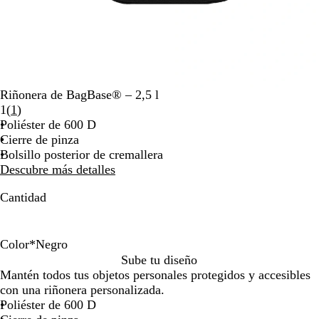
por
la
imagen
Riñonera de BagBase® – 2,5 l
Leer
1
(
1
)
1
Poliéster de 600 D
reseñas
Cierre de pinza
Bolsillo posterior de cremallera
Descubre más detalles
Cantidad
Color
*
Negro
N
A
T
R
A
A
F
G
C
V
N
B
Sube tu diseño
e
z
i
o
m
z
u
r
a
e
a
l
Mantén todos tus objetos personales protegidos y accesibles
g
u
n
j
a
u
c
i
m
r
r
a
con una riñonera personalizada.
r
l
t
o
r
l
s
s
u
d
a
n
Poliéster de 600 D
o
r
o
c
i
f
i
g
f
e
n
c