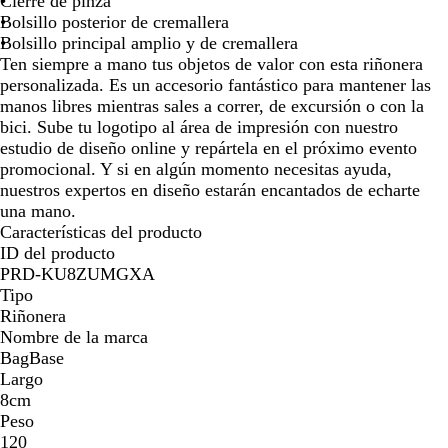
Cierre de pinza
e
l
l
r
a
r
l
l
j
o
Bolsillo posterior de cremallera
a
á
l
a
a
a
i
a
Bolsillo principal amplio y de cremallera
l
s
o
n
f
j
m
Ten siempre a mano tus objetos de valor con esta riñonera
i
i
f
c
i
e
a
personalizada. Es un accesorio fantástico para mantener las
n
c
l
é
t
s
manos libres mientras sales a correr, de excursión o con la
t
o
u
s
o
e
bici. Sube tu logotipo al área de impresión con nuestro
e
o
l
estudio de diseño online y repártela en el próximo evento
n
r
v
promocional. Y si en algún momento necesitas ayuda,
s
e
a
nuestros expertos en diseño estarán encantados de echarte
o
s
una mano.
c
Características del producto
e
ID del producto
n
PRD-KU8ZUMGXA
t
Tipo
e
Riñonera
Nombre de la marca
BagBase
Largo
8cm
Peso
120