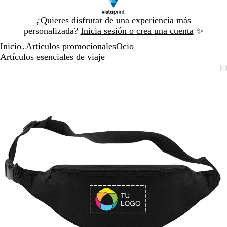
Diapositiva
¿Quieres disfrutar de una experiencia más
1
personalizada?
Inicia sesión o crea una cuenta
✨
de
Inicio
Artículos promocionales
Ocio
1
...
Artículos esenciales de viaje
Diapositiva
Imagen
Acercado
Utiliza
Haz
1
ampliable
hasta
las
clic
de
mínimo
teclas
para
1
de
expandir
más
y
menos
para
ampliar
y
alejar
y
las
flechas
para
moverte