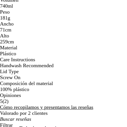
740ml
Peso
181g
Ancho
71cm
Alto
259cm
Material
Plástico
Care Instructions
Handwash Recommended
Lid Type
Screw On
Composición del material
100% plástico
Opiniones
2
5
(
2
)
reseñas
Cómo recopilamos y presentamos las reseñas
Valorado por 2 clientes
Mis
búsquedas
Filtrar