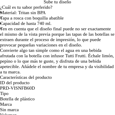
R
N
A
B
Sube tu diseño
por
por
por
por
por
o
a
z
l
¿Cuál es tu sabor preferido?
la
la
la
la
la
j
r
u
a
Material: Tritan sin BPA
imagen
imagen
imagen
imagen
image
o
a
l
n
Tapa a rosca con boquilla abatible
n
c
Capacidad de hasta 740 ml.
j
o
Ten en cuenta que el diseño final puede no ser exactamente
a
el mismo de la vista previa porque las tapas de las botellas se
extraen durante el proceso de impresión, lo que puede
provocar pequeñas variaciones en el diseño.
Convierte algo tan simple como el agua en una bebida
afrutada con la botella con infusor Tutti Frutti. Échale limón,
pepino o lo que más te guste, y disfruta de una bebida
apetecible. Añádele el nombre de tu empresa y da visibilidad
a tu marca.
Características del producto
ID del producto
PRD-VISNFB60D
Tipo
Botella de plástico
Marca
Sin marca
Volumen