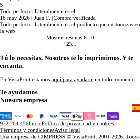
5
Todo perfecto. Literalmente es el
18 may 2026
|
Juan F.
|
Compra verificada
Todo perfecto. Literalmente es el producto que customizas en
la web
Mostrar reseñas
6-10
1
2
3
Ir
Ir
Ir
a
a
a
Tú lo necesitas. Nosotros te lo imprimimos. Y te
la
la
la
encanta.
página
página
página
En VistaPrint estamos
aquí para ayudarte
en todo momento.
Te ayudamos
Nuestra empresa
932 204 456
Inicio
Política de privacidad y cookies
Términos y condiciones
Aviso legal
Una empresa de CIMPRESS
© VistaPrint, 2001-2026. Todos