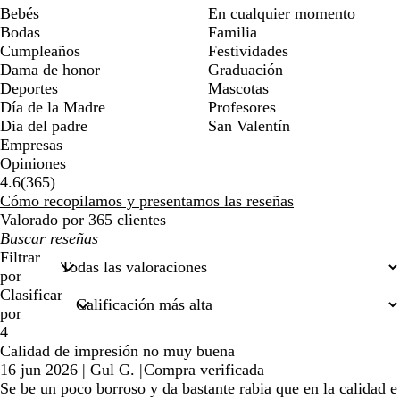
Bebés
En cualquier momento
Bodas
Familia
Cumpleaños
Festividades
Dama de honor
Graduación
Deportes
Mascotas
Día de la Madre
Profesores
Dia del padre
San Valentín
Empresas
Opiniones
365
4.6
(
365
)
reseñas
Cómo recopilamos y presentamos las reseñas
Valorado por 365 clientes
Mis
búsquedas
Filtrar
por
Clasificar
por
4
Calidad de impresión no muy buena
16 jun 2026
|
Gul G.
|
Compra verificada
Se be un poco borroso y da bastante rabia que en la calidad e