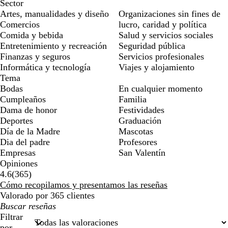
Sector
Artes, manualidades y diseño
Organizaciones sin fines de
Comercios
lucro, caridad y política
Comida y bebida
Salud y servicios sociales
Entretenimiento y recreación
Seguridad pública
Finanzas y seguros
Servicios profesionales
Informática y tecnología
Viajes y alojamiento
Tema
Bodas
En cualquier momento
Cumpleaños
Familia
Dama de honor
Festividades
Deportes
Graduación
Día de la Madre
Mascotas
Dia del padre
Profesores
Empresas
San Valentín
Opiniones
365
4.6
(
365
)
reseñas
Cómo recopilamos y presentamos las reseñas
Valorado por 365 clientes
Mis
búsquedas
Filtrar
por