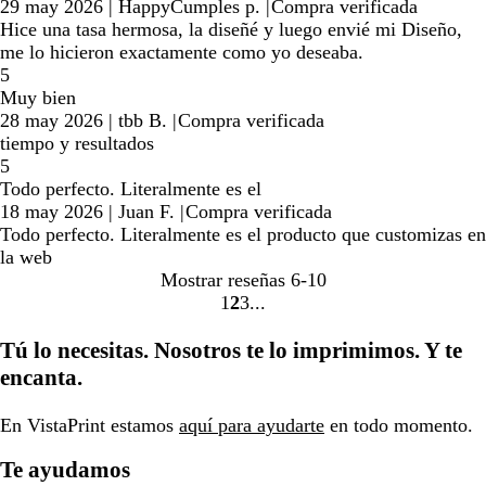
29 may 2026
|
HappyCumples p.
|
Compra verificada
Hice una tasa hermosa, la diseñé y luego envié mi Diseño,
me lo hicieron exactamente como yo deseaba.
5
Muy bien
28 may 2026
|
tbb B.
|
Compra verificada
tiempo y resultados
5
Todo perfecto. Literalmente es el
18 may 2026
|
Juan F.
|
Compra verificada
Todo perfecto. Literalmente es el producto que customizas en
la web
Mostrar reseñas
6-10
1
2
3
Ir
Ir
Ir
a
a
a
Tú lo necesitas. Nosotros te lo imprimimos. Y te
la
la
la
encanta.
página
página
página
En VistaPrint estamos
aquí para ayudarte
en todo momento.
Te ayudamos