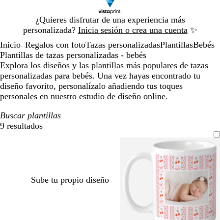
Diapositiva
¿Quieres disfrutar de una experiencia más
1
personalizada?
Inicia sesión o crea una cuenta
✨
de
Inicio
Regalos con foto
Tazas personalizadas
Plantillas
Bebés
1
...
Plantillas de tazas personalizadas - bebés
Explora los diseños y las plantillas más populares de tazas
personalizadas para bebés. Una vez hayas encontrado tu
diseño favorito, personalízalo añadiendo tus toques
personales en nuestro estudio de diseño online.
Buscar plantillas
9 resultados
Filtros
Sube tu propio diseño