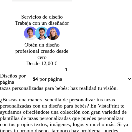
g
t
t
t
r
o
o
o
Servicios de diseño
i
s
s
s
Trabaja con un diseñador
s
t
t
t
o
a
a
a
s
d
d
d
Obtén un diseño
c
o
o
o
profesional creado desde
u
cero
r
Desde 12,00 €
o
1
Página
Diseños por
1
página
tazas personalizadas para bebés: haz realidad tu visión.
¿Buscas una manera sencilla de personalizar tus tazas
personalizadas con un diseño para bebés? En VistaPrint te
ayudamos ofreciéndote una colección con gran variedad de
plantillas de tazas personalizadas que puedes personalizar
con tus propios textos, imágenes, logos y mucho más. Si ya
tienes tu propio diseño, tampoco hay problema, puedes