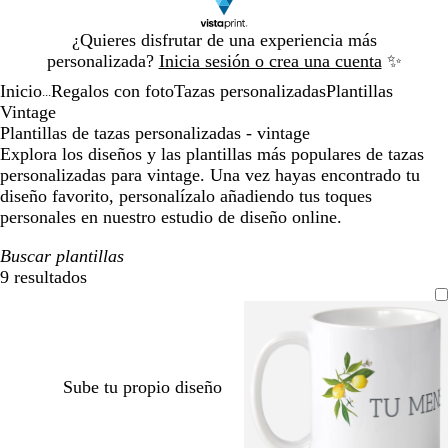
Diapositiva
¿Quieres disfrutar de una experiencia más
1
personalizada?
Inicia sesión o crea una cuenta
✨
de
Inicio
Regalos con foto
Tazas personalizadas
Plantillas
1
...
Vintage
Plantillas de tazas personalizadas - vintage
Explora los diseños y las plantillas más populares de tazas
personalizadas para vintage. Una vez hayas encontrado tu
diseño favorito, personalízalo añadiendo tus toques
personales en nuestro estudio de diseño online.
Buscar plantillas
9 resultados
Filtros
Sube tu propio diseño