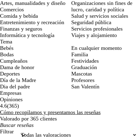
Artes, manualidades y diseño
Organizaciones sin fines de
Comercios
lucro, caridad y política
Comida y bebida
Salud y servicios sociales
Entretenimiento y recreación
Seguridad pública
Finanzas y seguros
Servicios profesionales
Informática y tecnología
Viajes y alojamiento
Tema
Bebés
En cualquier momento
Bodas
Familia
Cumpleaños
Festividades
Dama de honor
Graduación
Deportes
Mascotas
Día de la Madre
Profesores
Dia del padre
San Valentín
Empresas
Opiniones
365
4.6
(
365
)
reseñas
Cómo recopilamos y presentamos las reseñas
Valorado por 365 clientes
Mis
búsquedas
Filtrar