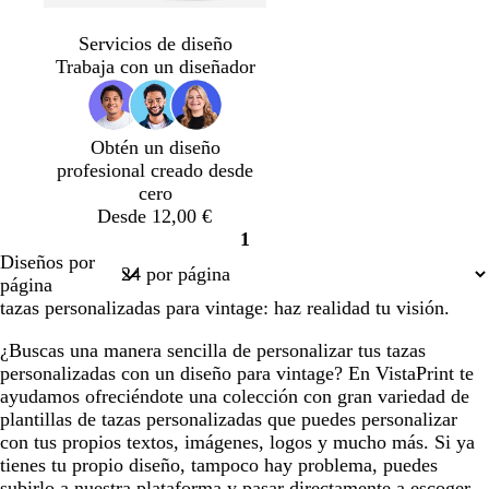
d
r
a
r
b
v
n
n
n
n
n
n
o
o
z
o
l
e
e
e
e
e
e
e
Servicios de diseño
u
j
a
r
g
g
g
g
g
g
Trabaja con un diseñador
l
o
n
d
r
r
r
r
r
r
o
v
c
e
o
o
o
o
o
o
s
i
o
a
Obtén un diseño
c
n
z
profesional creado desde
u
o
u
cero
r
l
Desde 12,00 €
o
a
1
d
Página
Diseños por
o
1
página
tazas personalizadas para vintage: haz realidad tu visión.
¿Buscas una manera sencilla de personalizar tus tazas
personalizadas con un diseño para vintage? En VistaPrint te
ayudamos ofreciéndote una colección con gran variedad de
plantillas de tazas personalizadas que puedes personalizar
con tus propios textos, imágenes, logos y mucho más. Si ya
tienes tu propio diseño, tampoco hay problema, puedes
subirlo a nuestra plataforma y pasar directamente a escoger