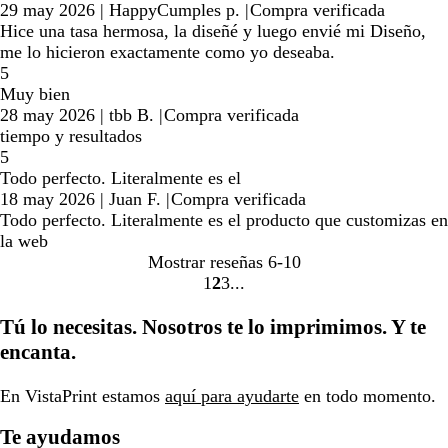
29 may 2026
|
HappyCumples p.
|
Compra verificada
Hice una tasa hermosa, la diseñé y luego envié mi Diseño,
me lo hicieron exactamente como yo deseaba.
5
Muy bien
28 may 2026
|
tbb B.
|
Compra verificada
tiempo y resultados
5
Todo perfecto. Literalmente es el
18 may 2026
|
Juan F.
|
Compra verificada
Todo perfecto. Literalmente es el producto que customizas en
la web
Mostrar reseñas
6-10
1
2
3
ir
ir
ir
a
a
a
Tú lo necesitas. Nosotros te lo imprimimos. Y te
la
la
la
encanta.
página
página
página
1
2
3
En VistaPrint estamos
aquí para ayudarte
en todo momento.
Te ayudamos