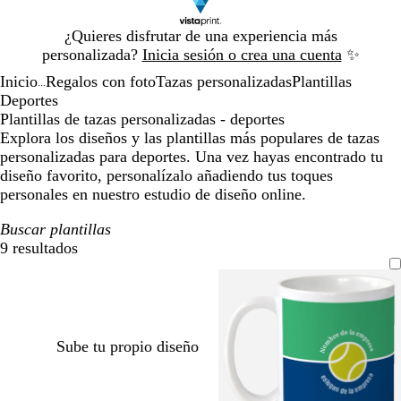
Diapositiva
¿Quieres disfrutar de una experiencia más
1
personalizada?
Inicia sesión o crea una cuenta
✨
de
Inicio
Regalos con foto
Tazas personalizadas
Plantillas
1
...
Deportes
Plantillas de tazas personalizadas - deportes
Explora los diseños y las plantillas más populares de tazas
personalizadas para deportes. Una vez hayas encontrado tu
diseño favorito, personalízalo añadiendo tus toques
personales en nuestro estudio de diseño online.
Buscar plantillas
9 resultados
Filtros
Sube tu propio diseño