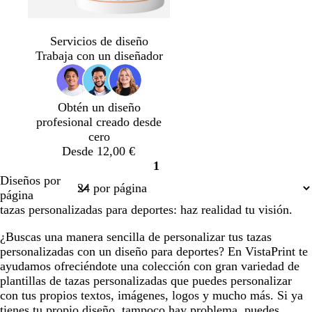
a
a
a
d
v
v
a
g
v
v
a
n
p
n
o
e
e
z
r
e
e
z
e
ú
e
Servicios de diseño
r
r
u
i
r
r
u
g
r
g
Trabaja con un diseñador
d
d
l
s
d
d
l
r
p
r
e
e
o
o
e
e
o
o
u
o
b
e
s
s
o
a
s
r
Obtén un diseño
o
s
c
c
l
z
c
a
profesional creado desde
s
m
u
u
i
u
u
o
cero
q
e
r
r
v
l
r
s
Desde 12,00 €
u
r
o
o
a
a
o
c
1
e
a
d
u
Página
Diseños por
l
o
r
1
página
d
o
tazas personalizadas para deportes: haz realidad tu visión.
a
¿Buscas una manera sencilla de personalizar tus tazas
personalizadas con un diseño para deportes? En VistaPrint te
ayudamos ofreciéndote una colección con gran variedad de
plantillas de tazas personalizadas que puedes personalizar
con tus propios textos, imágenes, logos y mucho más. Si ya
tienes tu propio diseño, tampoco hay problema, puedes