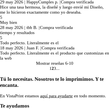
29 may 2026
|
HappyCumples p.
|
Compra verificada
Hice una tasa hermosa, la diseñé y luego envié mi Diseño,
me lo hicieron exactamente como yo deseaba.
5
Muy bien
28 may 2026
|
tbb B.
|
Compra verificada
tiempo y resultados
5
Todo perfecto. Literalmente es el
18 may 2026
|
Juan F.
|
Compra verificada
Todo perfecto. Literalmente es el producto que customizas en
la web
Mostrar reseñas
6-10
1
2
3
Ir
Ir
Ir
a
a
a
Tú lo necesitas. Nosotros te lo imprimimos. Y te
la
la
la
encanta.
página
página
página
En VistaPrint estamos
aquí para ayudarte
en todo momento.
Te ayudamos