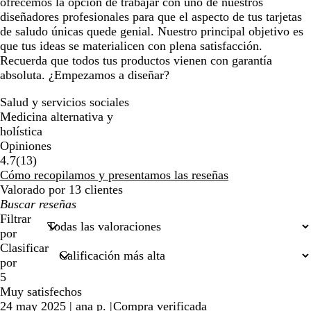
ofrecemos la opción de trabajar con uno de nuestros
diseñadores profesionales para que el aspecto de tus tarjetas
de saludo únicas quede genial. Nuestro principal objetivo es
que tus ideas se materialicen con plena satisfacción.
Recuerda que todos tus productos vienen con garantía
absoluta. ¿Empezamos a diseñar?
Salud y servicios sociales
Medicina alternativa y
holística
Opiniones
13
4.7
(
13
)
reseñas
Cómo recopilamos y presentamos las reseñas
Valorado por 13 clientes
Mis
búsquedas
Filtrar
por
Clasificar
por
5
Muy satisfechos
24 may 2025
|
ana p.
|
Compra verificada