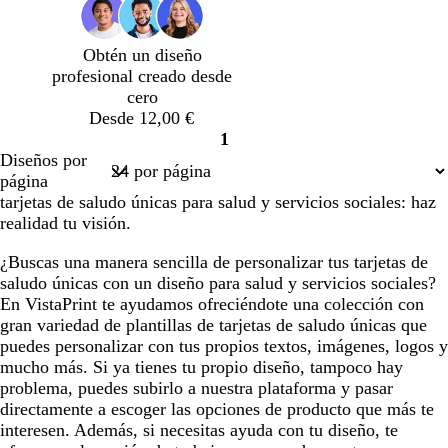
b
r
r
o
a
a
Obtén un diseño
s
o
o
profesional creado desde
q
s
s
cero
u
c
c
Desde 12,00 €
e
u
u
1
r
r
Página
Diseños por
o
o
1
página
tarjetas de saludo únicas para salud y servicios sociales: haz
realidad tu visión.
¿Buscas una manera sencilla de personalizar tus tarjetas de
saludo únicas con un diseño para salud y servicios sociales?
En VistaPrint te ayudamos ofreciéndote una colección con
gran variedad de plantillas de tarjetas de saludo únicas que
puedes personalizar con tus propios textos, imágenes, logos y
mucho más. Si ya tienes tu propio diseño, tampoco hay
problema, puedes subirlo a nuestra plataforma y pasar
directamente a escoger las opciones de producto que más te
interesen. Además, si necesitas ayuda con tu diseño, te