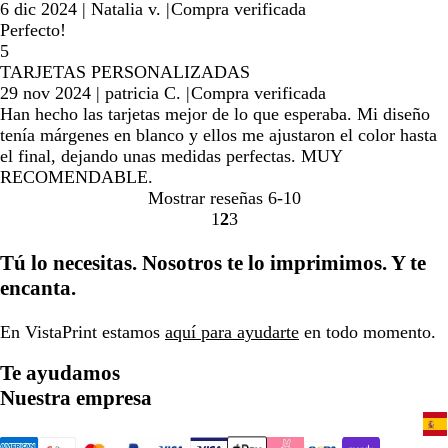
6 dic 2024
|
Natalia v.
|
Compra verificada
Perfecto!
5
TARJETAS PERSONALIZADAS
29 nov 2024
|
patricia C.
|
Compra verificada
Han hecho las tarjetas mejor de lo que esperaba. Mi diseño
tenía márgenes en blanco y ellos me ajustaron el color hasta
el final, dejando unas medidas perfectas. MUY
RECOMENDABLE.
Mostrar reseñas
6-10
1
2
3
Ir
Ir
Ir
a
a
a
Tú lo necesitas. Nosotros te lo imprimimos. Y te
la
la
la
encanta.
página
página
página
En VistaPrint estamos
aquí para ayudarte
en todo momento.
Te ayudamos
Nuestra empresa