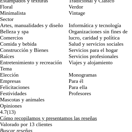
Estampados y texturas
Tradicional y Clásico
Floral
Verdor
Minimalista
Vintage
Sector
Artes, manualidades y diseño
Informática y tecnología
Belleza y spa
Organizaciones sin fines de
Comercios
lucro, caridad y política
Comida y bebida
Salud y servicios sociales
Construcción y Bienes
Servicios para el hogar
Raíces
Servicios profesionales
Entretenimiento y recreación
Viajes y alojamiento
Tema
Elección
Monogramas
Empresas
Para él
Felicitaciones
Para ella
Festividades
Profesores
Mascotas y animales
Opiniones
13
4.7
(
13
)
reseñas
Cómo recopilamos y presentamos las reseñas
Valorado por 13 clientes
Mis