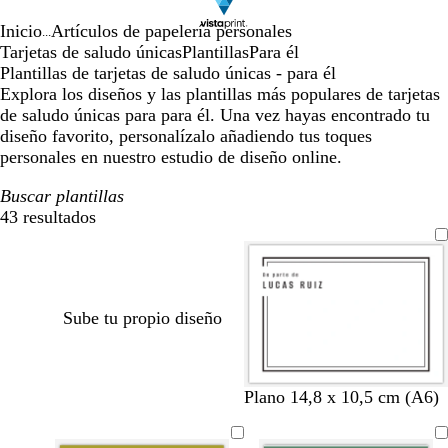
Inicio
Artículos de papelería personales
...
Tarjetas de saludo únicas
Plantillas
Para él
Plantillas de tarjetas de saludo únicas - para él
Explora los diseños y las plantillas más populares de tarjetas
de saludo únicas para para él. Una vez hayas encontrado tu
diseño favorito, personalízalo añadiendo tus toques
personales en nuestro estudio de diseño online.
Buscar plantillas
43 resultados
Filtros
Sube tu propio diseño
b
b
b
b
b
b
Plano 14,8 x 10,5 cm (A6)
l
l
l
l
l
l
a
a
a
a
a
a