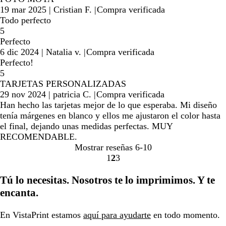
19 mar 2025
|
Cristian F.
|
Compra verificada
Todo perfecto
5
Perfecto
6 dic 2024
|
Natalia v.
|
Compra verificada
Perfecto!
5
TARJETAS PERSONALIZADAS
29 nov 2024
|
patricia C.
|
Compra verificada
Han hecho las tarjetas mejor de lo que esperaba. Mi diseño
tenía márgenes en blanco y ellos me ajustaron el color hasta
el final, dejando unas medidas perfectas. MUY
RECOMENDABLE.
Mostrar reseñas
6-10
1
2
3
Ir
Ir
Ir
a
a
a
Tú lo necesitas. Nosotros te lo imprimimos. Y te
la
la
la
encanta.
página
página
página
En VistaPrint estamos
aquí para ayudarte
en todo momento.