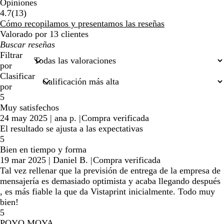
Opiniones
13
4.7
(
13
)
reseñas
Cómo recopilamos y presentamos las reseñas
Valorado por 13 clientes
Mis
búsquedas
Filtrar
por
Clasificar
por
5
Muy satisfechos
24 may 2025
|
ana p.
|
Compra verificada
El resultado se ajusta a las expectativas
5
Bien en tiempo y forma
19 mar 2025
|
Daniel B.
|
Compra verificada
Tal vez rellenar que la previsión de entrega de la empresa de
mensajería es demasiado optimista y acaba llegando después
, es más fiable la que da Vistaprint inicialmente. Todo muy
bien!
5
POYO MOYA