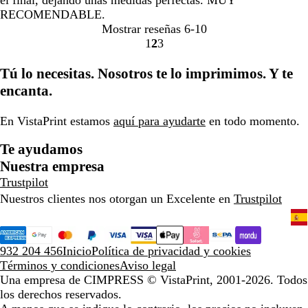
el final, dejando unas medidas perfectas. MUY
RECOMENDABLE.
Mostrar reseñas
6-10
1
2
3
ir
ir
ir
a
a
a
Tú lo necesitas. Nosotros te lo imprimimos. Y te
la
la
la
encanta.
página
página
página
1
2
3
En VistaPrint estamos
aquí para ayudarte
en todo momento.
Te ayudamos
Nuestra empresa
Trustpilot
Nuestros clientes nos otorgan un Excelente en
Trustpilot
932 204 456
Inicio
Política de privacidad y cookies
Términos y condiciones
Aviso legal
Una empresa de CIMPRESS
© VistaPrint, 2001-2026. Todos
los derechos reservados.