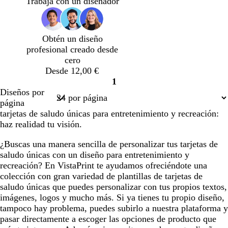
Trabaja con un diseñador
n
e
d
c
a
n
e
c
j
o
o
l
j
e
l
a
l
a
a
s
a
Obtén un diseño
i
r
p
r
profesional creado desde
v
o
u
o
cero
a
m
Desde 12,00 €
a
1
d
Página
Diseños por
e
1
página
m
tarjetas de saludo únicas para entretenimiento y recreación:
a
haz realidad tu visión.
r
¿Buscas una manera sencilla de personalizar tus tarjetas de
saludo únicas con un diseño para entretenimiento y
recreación? En VistaPrint te ayudamos ofreciéndote una
colección con gran variedad de plantillas de tarjetas de
saludo únicas que puedes personalizar con tus propios textos,
imágenes, logos y mucho más. Si ya tienes tu propio diseño,
tampoco hay problema, puedes subirlo a nuestra plataforma y
pasar directamente a escoger las opciones de producto que