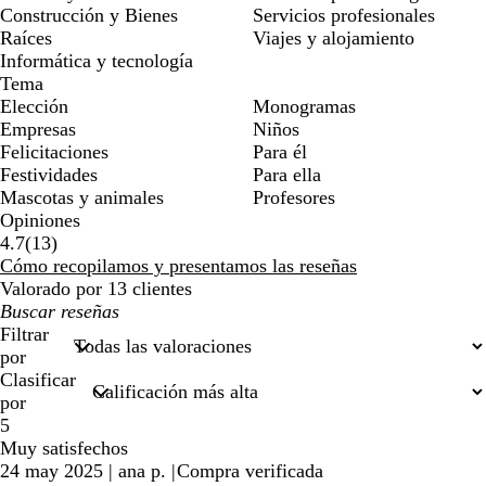
Construcción y Bienes
Servicios profesionales
Raíces
Viajes y alojamiento
Informática y tecnología
Tema
Elección
Monogramas
Empresas
Niños
Felicitaciones
Para él
Festividades
Para ella
Mascotas y animales
Profesores
Opiniones
13
4.7
(
13
)
reseñas
Cómo recopilamos y presentamos las reseñas
Valorado por 13 clientes
Mis
búsquedas
Filtrar
por
Clasificar
por
5
Muy satisfechos
24 may 2025
|
ana p.
|
Compra verificada