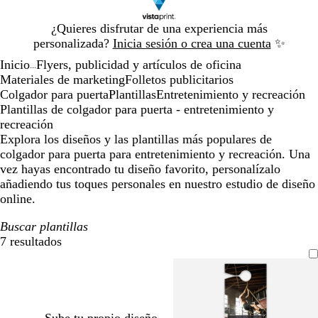
Diapositiva
¿Quieres disfrutar de una experiencia más
1
personalizada?
Inicia sesión o crea una cuenta
✨
de
Inicio
Flyers, publicidad y artículos de oficina
1
...
Materiales de marketing
Folletos publicitarios
Colgador para puerta
Plantillas
Entretenimiento y recreación
Plantillas de colgador para puerta - entretenimiento y
recreación
Explora los diseños y las plantillas más populares de
colgador para puerta para entretenimiento y recreación. Una
vez hayas encontrado tu diseño favorito, personalízalo
añadiendo tus toques personales en nuestro estudio de diseño
online.
Buscar plantillas
7 resultados
Filtros
Sube tu propio diseño