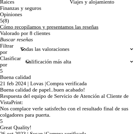
Raíces
Viajes y alojamiento
Finanzas y seguros
Opiniones
8
5
(
8
)
reseñas
Cómo recopilamos y presentamos las reseñas
Valorado por 8 clientes
Mis
búsquedas
Filtrar
por
Clasificar
por
5
Buena calidad
21 feb 2024
|
Lovas
|
Compra verificada
Buena calidad de papel..buen acabado!
Respuesta del equipo de Servicio de Atención al Cliente de
VistaPrint:
Nos complace verle satisfecho con el resultado final de sus
colgadores para puerta.
5
Great Quality!
26 oct 2023
|
Susan
|
Compra verificada