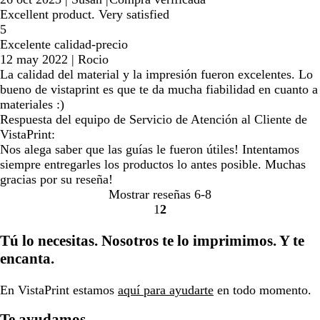
Excellent product. Very satisfied
5
Excelente calidad-precio
12 may 2022
|
Rocio
La calidad del material y la impresión fueron excelentes. Lo
bueno de vistaprint es que te da mucha fiabilidad en cuanto a
materiales :)
Respuesta del equipo de Servicio de Atención al Cliente de
VistaPrint:
Nos alega saber que las guías le fueron útiles! Intentamos
siempre entregarles los productos lo antes posible. Muchas
gracias por su reseña!
Mostrar reseñas
6-8
1
2
Ir
Ir
a
a
Tú lo necesitas. Nosotros te lo imprimimos. Y te
la
la
encanta.
página
página
En VistaPrint estamos
aquí para ayudarte
en todo momento.
Te ayudamos