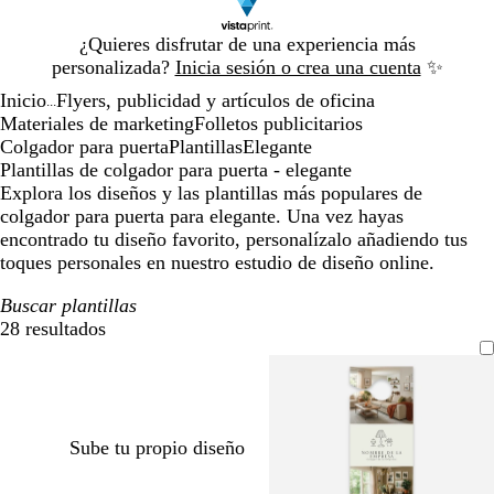
Diapositiva
¿Quieres disfrutar de una experiencia más
1
personalizada?
Inicia sesión o crea una cuenta
✨
de
Inicio
Flyers, publicidad y artículos de oficina
1
...
Materiales de marketing
Folletos publicitarios
Colgador para puerta
Plantillas
Elegante
Plantillas de colgador para puerta - elegante
Explora los diseños y las plantillas más populares de
colgador para puerta para elegante. Una vez hayas
encontrado tu diseño favorito, personalízalo añadiendo tus
toques personales en nuestro estudio de diseño online.
Buscar plantillas
28 resultados
Filtros
Sube tu propio diseño