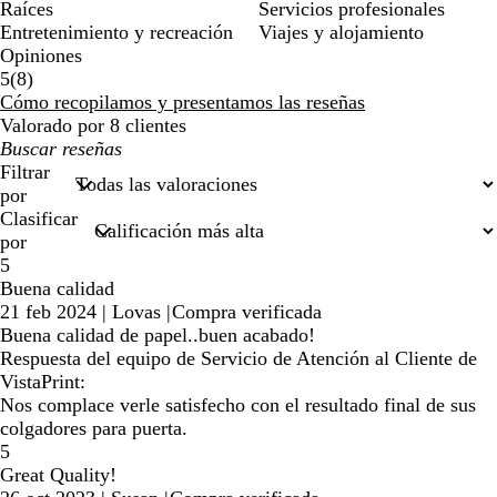
Raíces
Servicios profesionales
Entretenimiento y recreación
Viajes y alojamiento
Opiniones
8
5
(
8
)
reseñas
Cómo recopilamos y presentamos las reseñas
Valorado por 8 clientes
Mis
búsquedas
Filtrar
por
Clasificar
por
5
Buena calidad
21 feb 2024
|
Lovas
|
Compra verificada
Buena calidad de papel..buen acabado!
Respuesta del equipo de Servicio de Atención al Cliente de
VistaPrint:
Nos complace verle satisfecho con el resultado final de sus
colgadores para puerta.
5
Great Quality!