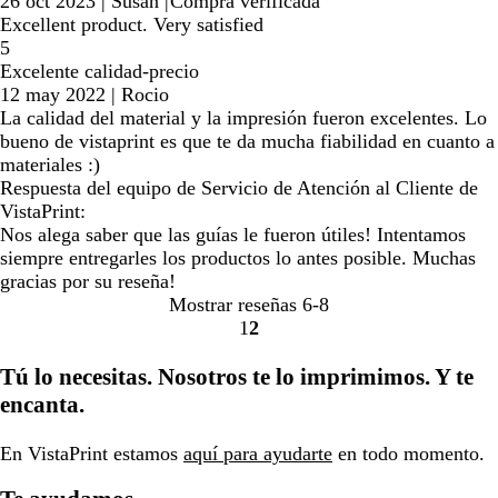
26 oct 2023
|
Susan
|
Compra verificada
Excellent product. Very satisfied
5
Excelente calidad-precio
12 may 2022
|
Rocio
La calidad del material y la impresión fueron excelentes. Lo
bueno de vistaprint es que te da mucha fiabilidad en cuanto a
materiales :)
Respuesta del equipo de Servicio de Atención al Cliente de
VistaPrint:
Nos alega saber que las guías le fueron útiles! Intentamos
siempre entregarles los productos lo antes posible. Muchas
gracias por su reseña!
Mostrar reseñas
6-8
1
2
Ir
Ir
a
a
Tú lo necesitas. Nosotros te lo imprimimos. Y te
la
la
encanta.
página
página
En VistaPrint estamos
aquí para ayudarte
en todo momento.