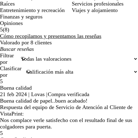
Raíces
Servicios profesionales
Entretenimiento y recreación
Viajes y alojamiento
Finanzas y seguros
Opiniones
8
5
(
8
)
reseñas
Cómo recopilamos y presentamos las reseñas
Valorado por 8 clientes
Mis
búsquedas
Filtrar
por
Clasificar
por
5
Buena calidad
21 feb 2024
|
Lovas
|
Compra verificada
Buena calidad de papel..buen acabado!
Respuesta del equipo de Servicio de Atención al Cliente de
VistaPrint:
Nos complace verle satisfecho con el resultado final de sus
colgadores para puerta.
5