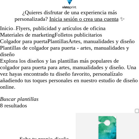
Diapositiva
¿Quieres disfrutar de una experiencia más
1
personalizada?
Inicia sesión o crea una cuenta
✨
de
Inicio
Flyers, publicidad y artículos de oficina
1
...
Materiales de marketing
Folletos publicitarios
Colgador para puerta
Plantillas
Artes, manualidades y diseño
Plantillas de colgador para puerta - artes, manualidades y
diseño
Explora los diseños y las plantillas más populares de
colgador para puerta para artes, manualidades y diseño. Una
vez hayas encontrado tu diseño favorito, personalízalo
añadiendo tus toques personales en nuestro estudio de diseño
online.
Buscar plantillas
8 resultados
Filtros
Sube tu propio diseño