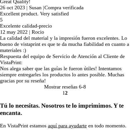
Great Quality!
26 oct 2023
|
Susan
|
Compra verificada
Excellent product. Very satisfied
5
Excelente calidad-precio
12 may 2022
|
Rocio
La calidad del material y la impresión fueron excelentes. Lo
bueno de vistaprint es que te da mucha fiabilidad en cuanto a
materiales :)
Respuesta del equipo de Servicio de Atención al Cliente de
VistaPrint:
Nos alega saber que las guías le fueron útiles! Intentamos
siempre entregarles los productos lo antes posible. Muchas
gracias por su reseña!
Mostrar reseñas
6-8
1
2
Ir
Ir
a
a
Tú lo necesitas. Nosotros te lo imprimimos. Y te
la
la
encanta.
página
página
En VistaPrint estamos
aquí para ayudarte
en todo momento.