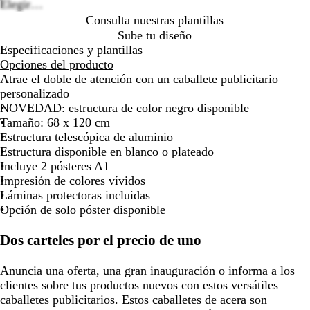
l
a
a
Elegir…
por
por
por
por
por
por
por
por
por
a
p
d
Consulta nuestras plantillas
la
la
la
la
la
la
la
la
la
t
e
a
Sube tu diseño
imagen
imagen
imagen
imagen
imagen
imagen
imagen
imagen
imag
e
l
Especificaciones y plantillas
a
n
Opciones del producto
d
e
Atrae el doble de atención con un caballete publicitario
o
g
personalizado
r
NOVEDAD: estructura de color negro disponible
o
Tamaño: 68 x 120 cm
Estructura telescópica de aluminio
Estructura disponible en blanco o plateado
Incluye 2 pósteres A1
Impresión de colores vívidos
Láminas protectoras incluidas
Opción de solo póster disponible
Dos carteles por el precio de uno
Anuncia una oferta, una gran inauguración o informa a los
clientes sobre tus productos nuevos con estos versátiles
caballetes publicitarios. Estos caballetes de acera son