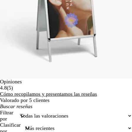
Opiniones
5
4.8
(
5
)
reseñas
Cómo recopilamos y presentamos las reseñas
Valorado por 5 clientes
Mis
búsquedas
Filtrar
por
Clasificar
por