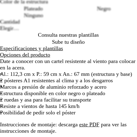
Color de la estructura
por
por
por
por
por
por
por
por
por
Plateado
Negro
Loading
la
la
la
la
la
la
la
la
la
Ninguno
options
imagen
imagen
imagen
imagen
imagen
imagen
imagen
imagen
im
Cantidad
Elegir…
Consulta nuestras plantillas
Sube tu diseño
Especificaciones y plantillas
Opciones del producto
Date a conocer con un cartel resistente al viento para colocar
en la acera.
Al.: 112,3 cm x P.: 59 cm x An.: 67 mm (estructura y base)
2 pósteres A1 resistentes al clima y a los desgarros
Marcos a presión de aluminio reforzado y acero
Estructura disponible en color negro o plateado
2 ruedas y asa para facilitar su transporte
Resiste a vientos de hasta 145 km/h
Posibilidad de pedir solo el póster
Instrucciones de montaje: descarga
este PDF
para ver las
instrucciones de montaje.