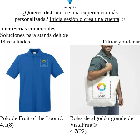
Diapositiva
¿Quieres disfrutar de una experiencia más
1
personalizada?
Inicia sesión o crea una cuenta
✨
de
Inicio
Ferias comerciales
1
Soluciones para stands deluxe
14 resultados
Filtrar y ordenar
Lo más vendido
Opciones nuevas
A
R
B
A
N
N
Polo de Fruit of the Loom®
Bolsa de algodón grande de
z
o
l
z
e
8
a
4.1
(
8
)
VistaPrint®
u
j
a
u
g
r
t
2
4.7
(
22
)
l
o
n
l
r
e
u
2