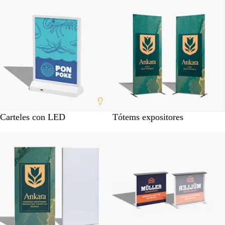
Lo más vendido
s
e
ñ
a
Carteles con LED
Tótems expositores
Opciones nuevas