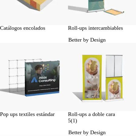
Catálogos encolados
Roll-ups intercambiables
Better by Design
Pop ups textiles estándar
Roll-ups a doble cara
1
5
(
1
)
r
Better by Design
e