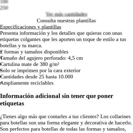
100
por
por
por
por
por
por
por
250
la
la
la
la
la
la
la
Ver más cantidades
imagen
imagen
imagen
imagen
imagen
imagen
ima
Consulta nuestras plantillas
Especificaciones y plantillas
Presenta información y los detalles que quieras con unas
etiquetas colgantes que les aporten un toque de estilo a tus
botellas y tu marca.
2 formas y tamaños disponibles
Tamaño del agujero perforado: 4,5 cm
Cartulina mate de 380 g/m²
Solo se imprimen por la cara exterior
Cantidades desde 25 hasta 10.000
Ampliamente reciclables
Información adicional sin tener que poner
etiquetas
¿Tienes algo más que contarles a tus clientes? Los collarines
para botellas son una forma elegante y decorativa de hacerlo.
Son perfectos para botellas de todas las formas y tamaños,