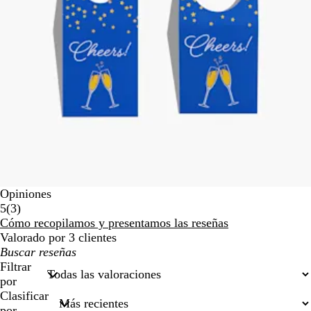
Opiniones
3
5
(
3
)
reseñas
Cómo recopilamos y presentamos las reseñas
Valorado por 3 clientes
Mis
búsquedas
Filtrar
por
Clasificar
por