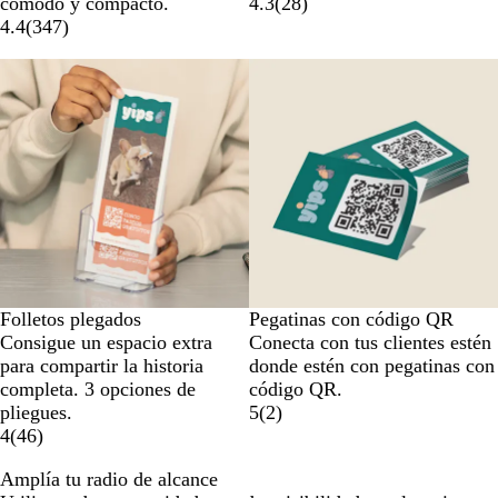
cómodo y compacto.
4.3
(
28
)
4.4
(
347
)
Opciones nuevas
Folletos plegados
Pegatinas con código QR
Consigue un espacio extra
Conecta con tus clientes estén
para compartir la historia
donde estén con pegatinas con
completa. 3 opciones de
código QR.
pliegues.
5
(
2
)
4
(
46
)
Amplía tu radio de alcance