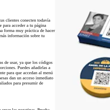
a
z
u
l
us clientes conecten todavía
a
e para acceder a tu página
d
una forma muy práctica de hacer
o
 más información sobre tu
s de usar, ya que los códigos
orciones. Puedes añadirlas a
rante para que accedan al menú
 mesas dan un acceso inmediato
n aliados para presumir de
crear las pegatinas. Prueba