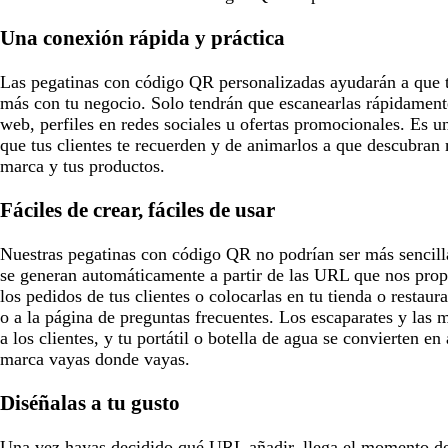
c
o
c
o
o
e
u
s
u
s
r
Una conexión rápida y práctica
r
q
r
q
a
o
u
o
u
l
Las pegatinas con código QR personalizadas ayudarán a que t
e
e
d
más con tu negocio. Solo tendrán que escanearlas rápidament
a
web, perfiles en redes sociales u ofertas promocionales. Es 
que tus clientes te recuerden y de animarlos a que descubran
marca y tus productos.
Fáciles de crear, fáciles de usar
Nuestras pegatinas con código QR no podrían ser más sencilla
se generan automáticamente a partir de las URL que nos prop
los pedidos de tus clientes o colocarlas en tu tienda o restau
o a la página de preguntas frecuentes. Los escaparates y las
a los clientes, y tu portátil o botella de agua se convierten e
marca vayas donde vayas.
Diséñalas a tu gusto
Una vez hayas decidido qué URL añadir, llega el momento de 