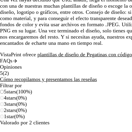
con una de nuestras muchas plantillas de diseño o escoge la o
diseño, logotipo o gráficos, entre otros. Consejo de diseño: si 
como material, y para conseguir el efecto transparente desead
fondos de color y evita usar archivos en formato .JPEG. Util
PNG en su lugar. Una vez terminado el diseño, solo tienes qu
nos encargaremos del resto. Y si necesitas ayuda, nuestros ex
encantados de echarte una mano en tiempo real.
VistaPrint ofrece
plantillas de diseño de Pegatinas con códi
FAQs
Opiniones
2
5
(
2
)
reseñas
Cómo recopilamos y presentamos las reseñas
Filtrar por
5
stars
(
100
%)
4
stars
(
0
%)
3
stars
(
0
%)
2
stars
(
0
%)
1
star
(
0
%)
Valorado por 2 clientes