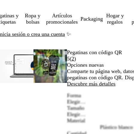
gatinas y
Ropa y
Artículos
Hogar y
Packaging
tiquetas
bolsas
promocionales
regalos
p
Inicia sesión o crea una cuenta
✨
do
Imagen
Acercado
Utiliza
Haz
Imagen
Acercado
Utiliza
Haz
Pegatinas con código QR
le
ampliable
hasta
las
clic
ampliable
hasta
las
clic
Leer
5
(
2
)
mínimo
teclas
para
mínimo
teclas
para
2
Opciones nuevas
r
de
expandir
de
expandir
reseñas
Comparte tu página web, datos 
más
más
pegatinas con código QR. Disp
y
y
Descubre más detalles
menos
menos
Forma
para
para
Elegir…
ampliar
ampliar
Tamaño
y
y
Elegir…
alejar
alejar
Material
y
y
Plástico blanco
las
las
Cantidad
flechas
flechas