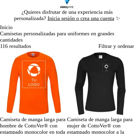
Diapositiva
¿Quieres disfrutar de una experiencia más
1
personalizada?
Inicia sesión o crea una cuenta
✨
de
Inicio
1
Camisetas personalizadas para uniformes en grandes
cantidades
116 resultados
Filtrar y ordenar
N
V
A
B
A
N
C
R
R
A
Camiseta de manga larga para
Camiseta de manga larga para
a
e
z
l
m
e
e
o
o
z
hombre de CottoVer® con
mujer de CottoVer® con
r
r
u
a
a
g
r
s
j
u
estampado monocolor en toda
estampado monocolor a la