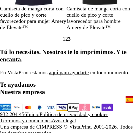
A
N
A
R
A
B
Camiseta de manga corta con
Camiseta de manga corta con
z
e
z
o
z
l
cuello de pico y corte
cuello de pico y corte
u
g
u
j
u
a
favorecedor para mujer Amery
favorecedor para hombre
l
r
l
o
l
n
de Elevate™
Amery de Elevate™
m
o
m
c
1
2
3
a
s
a
o
Ir
Ir
Ir
r
ó
r
a
a
a
Tú lo necesitas. Nosotros te lo imprimimos. Y te
i
l
i
la
la
la
n
i
n
encanta.
página
página
página
o
d
o
o
En VistaPrint estamos
aquí para ayudarte
en todo momento.
Te ayudamos
Nuestra empresa
932 204 456
Inicio
Política de privacidad y cookies
Términos y condiciones
Aviso legal
Una empresa de CIMPRESS
© VistaPrint, 2001-2026. Todos