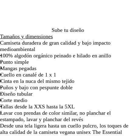
6
e
c
o
9
1
5
9
a
c
a
1
6
c
a
3
7
4
1
la
la
4
3
o
d
5
d
4
l
2
l
5
3
3
l
b
e
7
4
imagen
imagen
c
1
0
a
3
a
g
d
g
3
1
d
g
3
5
7
1
o
o
o
d
d
d
Sube tu diseño
ó
ó
ó
Tamaños y dimensiones
n
n
n
Camiseta duradera de gran calidad y bajo impacto
medioambiental
100% algodón orgánico peinado e hilado en anillo
Punto simple
Mangas pegadas
Cuello en canalé de 1 x 1
Cinta en la nuca del mismo tejido
Puños y bajo con pespunte doble
Diseño tubular
Corte medio
Tallas desde la XXS hasta la 5XL
Lavar con prendas de color similar, no planchar el
estampado, lavar y planchar del revés
Desde una tela ligera hasta un cuello pulcro, los toques de
alta calidad de la camiseta vegana unisex The Essential