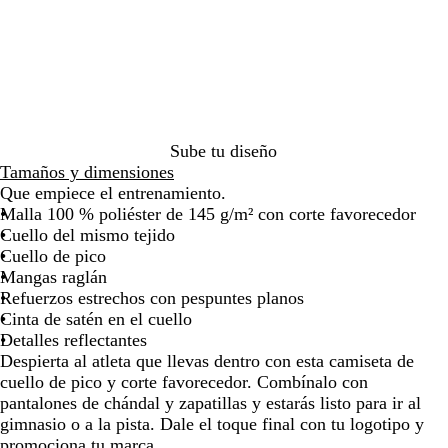
u
la
la
la
l
imagen
imagen
imagen
m
a
r
i
n
Sube tu diseño
o
Tamaños y dimensiones
Que empiece el entrenamiento.
Malla 100 % poliéster de 145 g/m² con corte favorecedor
Cuello del mismo tejido
Cuello de pico
Mangas raglán
Refuerzos estrechos con pespuntes planos
Cinta de satén en el cuello
Detalles reflectantes
Despierta al atleta que llevas dentro con esta camiseta de
cuello de pico y corte favorecedor. Combínalo con
pantalones de chándal y zapatillas y estarás listo para ir al
gimnasio o a la pista. Dale el toque final con tu logotipo y
promociona tu marca.