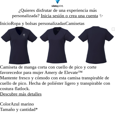
Diapositiva
¿Quieres disfrutar de una experiencia más
1
personalizada?
Inicia sesión o crea una cuenta
✨
de
Inicio
Ropa y bolsas personalizadas
Camisetas
1
Diapositiva
Imagen
Acercado
Utiliza
Haz
Imagen
Acercado
Utiliza
Haz
Imagen
Acercado
Utiliza
Haz
1
ampliable
hasta
las
clic
ampliable
hasta
las
clic
ampliable
hasta
las
clic
de
mínimo
teclas
para
mínimo
teclas
para
mínimo
teclas
para
3
de
expandir
de
expandir
de
expandir
más
más
más
y
y
y
menos
menos
menos
para
para
para
Camiseta de manga corta con cuello de pico y corte
ampliar
ampliar
ampliar
favorecedor para mujer Amery de Elevate™
y
y
y
Mantente fresco y cómodo con esta camisa transpirable de
alejar
alejar
alejar
cuello de pico. Hecha de poliéster ligero y transpirable con
y
y
y
costura flatlock.
las
las
las
Descubre más detalles
flechas
flechas
flechas
para
para
para
Color
Azul marino
A
Obligatorio
moverte
moverte
moverte
Tamaño y cantidad
*
z
por
por
por