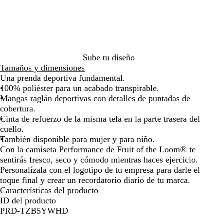
l
l
r
r
o
n
r
s
d
la
la
la
la
la
la
m
r
o
c
i
i
e
imagen
imagen
imagen
imagen
imagen
imag
a
e
o
l
a
l
r
a
l
i
i
l
o
m
n
i
a
Sube tu diseño
o
n
Tamaños y dimensiones
t
Una prenda deportiva fundamental.
e
100% poliéster para un acabado transpirable.
n
Mangas raglán deportivas con detalles de puntadas de
s
cobertura.
o
Cinta de refuerzo de la misma tela en la parte trasera del
cuello.
También disponible para mujer y para niño.
Con la camiseta Performance de Fruit of the Loom® te
sentirás fresco, seco y cómodo mientras haces ejercicio.
Personalízala con el logotipo de tu empresa para darle el
toque final y crear un recordatorio diario de tu marca.
Características del producto
ID del producto
PRD-TZB5YWHD